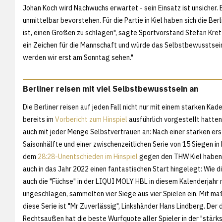
Johan Koch wird Nachwuchs erwartet - sein Einsatz ist unsiche
unmittelbar bevorstehen. Für die Partie in Kiel haben sich die Ber
ist, einen Großen zu schlagen", sagte Sportvorstand Stefan Kret
ein Zeichen für die Mannschaft und würde das Selbstbewusstsein 
werden wir erst am Sonntag sehen."
Berliner reisen mit viel Selbstbewusstsein an
Die Berliner reisen auf jeden Fall nicht nur mit einem starken Kade
bereits im
Vorbericht zum Hinspiel
ausführlich vorgestellt hatten
auch mit jeder Menge Selbstvertrauen an: Nach einer starken er
Saisonhälfte und einer zwischenzeitlichen Serie von 15 Siegen in
dem
28:28-Unentschieden im Hinspiel
gegen den THW Kiel haben 
auch in das Jahr 2022 einen fantastischen Start hingelegt: Wie di
auch die "Füchse" in der LIQUI MOLY HBL in diesem Kalenderjahr 
ungeschlagen, sammelten vier Siege aus vier Spielen ein. Mit ma
diese Serie ist "Mr Zuverlässig", Linkshänder Hans Lindberg. Der 
Rechtsaußen hat die beste Wurfquote aller Spieler in der "stärk