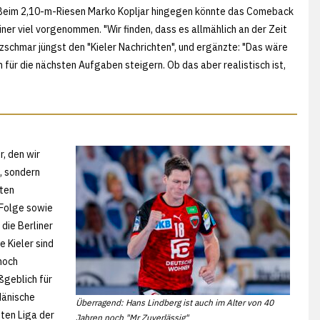
r. Beim 2,10-m-Riesen Marko Kopljar hingegen könnte das Comeback
liner viel vorgenommen. "Wir finden, dass es allmählich an der Zeit
zschmar jüngst den "Kieler Nachrichten", und ergänzte: "Das wäre
für die nächsten Aufgaben steigern. Ob das aber realistisch ist,
r, den wir
, sondern
sten
 Folge sowie
die Berliner
e Kieler sind
noch
ßgeblich für
dänische
Überragend: Hans Lindberg ist auch im Alter von 40
sten Liga der
Jahren noch "Mr Zuverlässig"