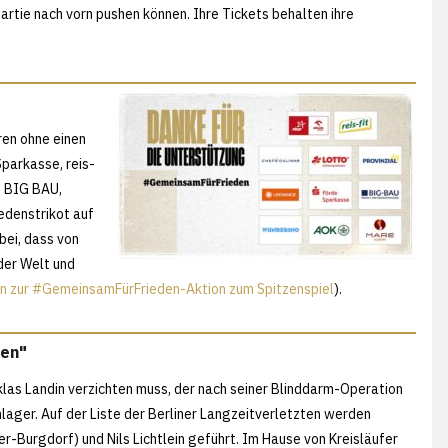
artie nach vorn pushen können. Ihre Tickets behalten ihre
ren ohne einen
Sparkasse, reis-
e, BIG BAU,
edenstrikot auf
bei, dass von
 der Welt und
n zur #GemeinsamFürFrieden-Aktion zum Spitzenspiel
).
gen"
las Landin verzichten muss, der nach seiner Blinddarm-Operation
kenlager. Auf der Liste der Berliner Langzeitverletzten werden
er-Burgdorf) und Nils Lichtlein geführt. Im Hause von Kreisläufer