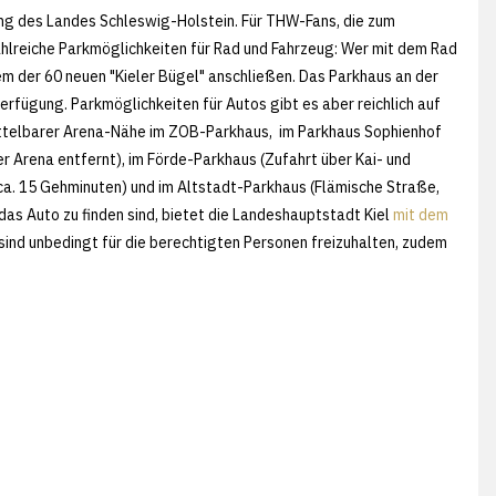
ng des Landes Schleswig-Holstein. Für THW-Fans, die zum
ahlreiche Parkmöglichkeiten für Rad und Fahrzeug: Wer mit dem Rad
em der 60 neuen "Kieler Bügel" anschließen. Das Parkhaus an der
Verfügung. Parkmöglichkeiten für Autos gibt es aber reichlich auf
ittelbarer Arena-Nähe im ZOB-Parkhaus, im Parkhaus Sophienhof
r Arena entfernt), im Förde-Parkhaus (Zufahrt über Kai- und
(ca. 15 Gehminuten) und im Altstadt-Parkhaus (Flämische Straße,
 das Auto zu finden sind, bietet die Landeshauptstadt Kiel
mit dem
ind unbedingt für die berechtigten Personen freizuhalten, zudem