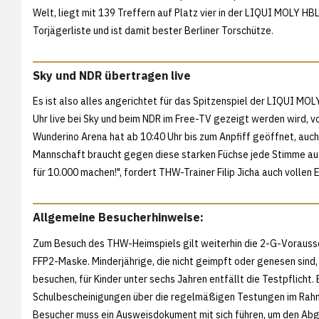
Welt, liegt mit 139 Treffern auf Platz vier in der LIQUI MOLY HBL
Torjägerliste und ist damit bester Berliner Torschütze.
Sky und NDR übertragen live
Es ist also alles angerichtet für das Spitzenspiel der LIQUI MO
Uhr live bei Sky und beim NDR im Free-TV gezeigt werden wird,
Wunderino Arena hat ab 10:40 Uhr bis zum Anpfiff geöffnet, auch
Mannschaft braucht gegen diese starken Füchse jede Stimme auf
für 10.000 machen!", fordert THW-Trainer Filip Jicha auch vollen 
Allgemeine Besucherhinweise:
Zum Besuch des THW-Heimspiels gilt weiterhin die 2-G-Vorausse
FFP2-Maske. Minderjährige, die nicht geimpft oder genesen sind
besuchen, für Kinder unter sechs Jahren entfällt die Testpflicht.
Schulbescheinigungen über die regelmäßigen Testungen im Rahm
Besucher muss ein Ausweisdokument mit sich führen, um den Abg