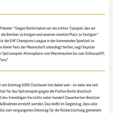
Pekeler: "Gegen Berlin haben wir ein echtes Topspiel, das wir
e Berliner zu bringen und unseren zweiten Platz zu festigen."
z für die EHF Champions League in der kommenden Spielzeit zu
die Kieler Fans der Mannschaft unbedingt helfen, sagt Kapitän
eler Spitzenspiel-Atmosphäre vom Warmmachen bis zum Schlusspfiff,
Fans."
am Sonntag 6000 Zuschauer live dabei sein - so viele wie seit
ät für das Spitzenspiel gegen die Füchse Berlin drastisch
d des freiwilligen Verzichts vieler hundert Dauerkarten-Besitzer
Maßnahmen erreicht werden. Das heißt im Gegenzug, dass alle
tiv bis zum vergangenen Dienstag für die Rückerstattung gemeldet