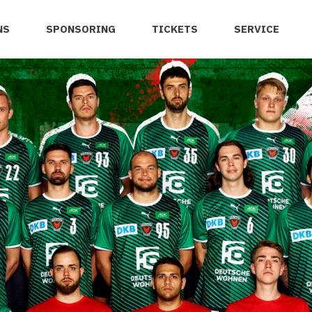
NS
SPONSORING
TICKETS
SERVICE