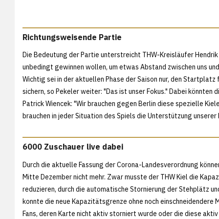
Richtungsweisende Partie
Die Bedeutung der Partie unterstreicht THW-Kreisläufer Hendrik 
unbedingt gewinnen wollen, um etwas Abstand zwischen uns und di
Wichtig sei in der aktuellen Phase der Saison nur, den Startplat
sichern, so Pekeler weiter: "Das ist unser Fokus." Dabei könnten 
Patrick Wiencek: "Wir brauchen gegen Berlin diese spezielle Ki
brauchen in jeder Situation des Spiels die Unterstützung unserer 
6000 Zuschauer live dabei
Durch die aktuelle Fassung der Corona-Landesverordnung können 
Mitte Dezember nicht mehr. Zwar musste der THW Kiel die Kapazit
reduzieren, durch die automatische Stornierung der Stehplätz un
konnte die neue Kapazitätsgrenze ohne noch einschneidendere 
Fans, deren Karte nicht aktiv storniert wurde oder die diese ak