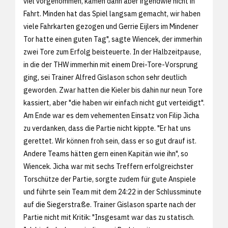
viel vorgenommen, kamen dann aber irgendwie nicht in
Fahrt. Minden hat das Spiel langsam gemacht, wir haben
viele Fahrkarten gezogen und Gerrie Eijlers im Mindener
Tor hatte einen guten Tag", sagte Wiencek, der immerhin
zwei Tore zum Erfolg beisteuerte. In der Halbzeitpause,
in die der THW immerhin mit einem Drei-Tore-Vorsprung
ging, sei Trainer Alfred Gislason schon sehr deutlich
geworden. Zwar hatten die Kieler bis dahin nur neun Tore
kassiert, aber "die haben wir einfach nicht gut verteidigt".
Am Ende war es dem vehementen Einsatz von Filip Jicha
zu verdanken, dass die Partie nicht kippte. "Er hat uns
gerettet. Wir können froh sein, dass er so gut drauf ist.
Andere Teams hätten gern einen Kapitän wie ihn", so
Wiencek. Jicha war mit sechs Treffern erfolgreichster
Torschütze der Partie, sorgte zudem für gute Anspiele
und führte sein Team mit dem 24:22 in der Schlussminute
auf die Siegerstraße. Trainer Gislason sparte nach der
Partie nicht mit Kritik: "Insgesamt war das zu statisch.