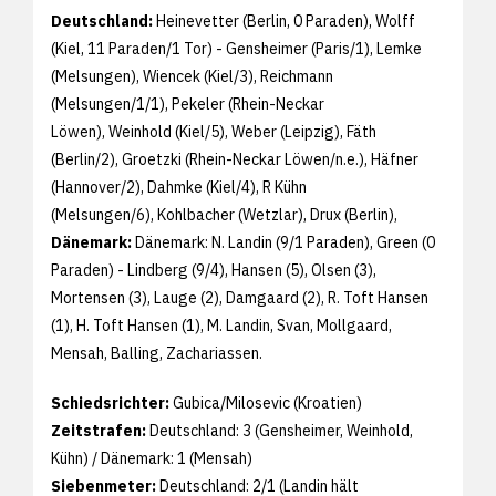
Deutschland:
Heinevetter (Berlin, 0 Paraden), Wolff
(Kiel, 11 Paraden/1 Tor) - Gensheimer (Paris/1), Lemke
(Melsungen), Wiencek (Kiel/3), Reichmann
(Melsungen/1/1), Pekeler (Rhein-Neckar
Löwen), Weinhold (Kiel/5), Weber (Leipzig), Fäth
(Berlin/2), Groetzki (Rhein-Neckar Löwen/n.e.), Häfner
(Hannover/2), Dahmke (Kiel/4), R Kühn
(Melsungen/6), Kohlbacher (Wetzlar), Drux (Berlin),
Dänemark:
Dänemark: N. Landin (9/1 Paraden), Green (0
Paraden) - Lindberg (9/4), Hansen (5), Olsen (3),
Mortensen (3), Lauge (2), Damgaard (2), R. Toft Hansen
(1), H. Toft Hansen (1), M. Landin, Svan, Mollgaard,
Mensah, Balling, Zachariassen.
Schiedsrichter:
Gubica/Milosevic (Kroatien)
Zeitstrafen:
Deutschland: 3 (Gensheimer, Weinhold,
Kühn) / Dänemark: 1 (Mensah)
Siebenmeter:
Deutschland: 2/1 (Landin hält