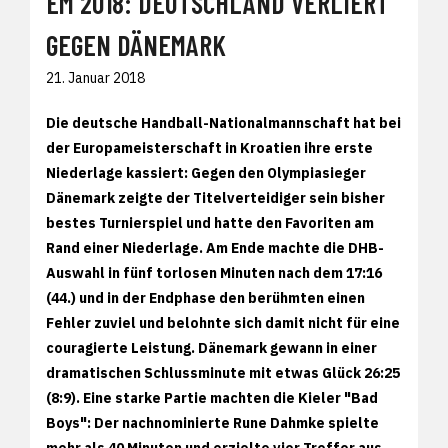
EM 2018: DEUTSCHLAND VERLIERT
GEGEN DÄNEMARK
21. Januar 2018
Die deutsche Handball-Nationalmannschaft hat bei
der Europameisterschaft in Kroatien ihre erste
Niederlage kassiert: Gegen den Olympiasieger
Dänemark zeigte der Titelverteidiger sein bisher
bestes Turnierspiel und hatte den Favoriten am
Rand einer Niederlage. Am Ende machte die DHB-
Auswahl in fünf torlosen Minuten nach dem 17:16
(44.) und in der Endphase den berühmten einen
Fehler zuviel und belohnte sich damit nicht für eine
couragierte Leistung. Dänemark gewann in einer
dramatischen Schlussminute mit etwas Glück 26:25
(8:9). Eine starke Partie machten die Kieler "Bad
Boys": Der nachnominierte Rune Dahmke spielte
mehr als 40 Minuten und erzielte vier Treffer aus