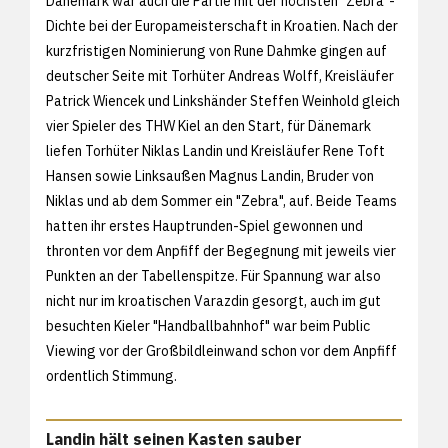
Dänemark war auch die Partie mit der höchsten "Zebra"-
Dichte bei der Europameisterschaft in Kroatien. Nach der
kurzfristigen Nominierung von Rune Dahmke gingen auf
deutscher Seite mit Torhüter Andreas Wolff, Kreisläufer
Patrick Wiencek und Linkshänder Steffen Weinhold gleich
vier Spieler des THW Kiel an den Start, für Dänemark
liefen Torhüter Niklas Landin und Kreisläufer Rene Toft
Hansen sowie Linksaußen Magnus Landin, Bruder von
Niklas und ab dem Sommer ein "Zebra", auf. Beide Teams
hatten ihr erstes Hauptrunden-Spiel gewonnen und
thronten vor dem Anpfiff der Begegnung mit jeweils vier
Punkten an der Tabellenspitze. Für Spannung war also
nicht nur im kroatischen Varazdin gesorgt, auch im gut
besuchten Kieler "Handballbahnhof" war beim Public
Viewing vor der Großbildleinwand schon vor dem Anpfiff
ordentlich Stimmung.
Landin hält seinen Kasten sauber