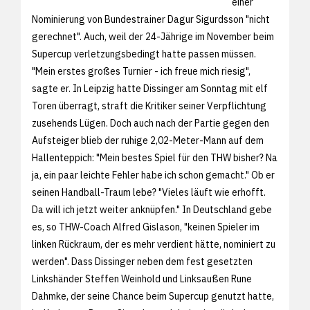
einer
Nominierung von Bundestrainer Dagur Sigurdsson "nicht
gerechnet". Auch, weil der 24-Jährige im November beim
Supercup verletzungsbedingt hatte passen müssen.
"Mein erstes großes Turnier - ich freue mich riesig",
sagte er. In Leipzig hatte Dissinger am Sonntag mit elf
Toren überragt, straft die Kritiker seiner Verpflichtung
zusehends Lügen. Doch auch nach der Partie gegen den
Aufsteiger blieb der ruhige 2,02-Meter-Mann auf dem
Hallenteppich: "Mein bestes Spiel für den THW bisher? Na
ja, ein paar leichte Fehler habe ich schon gemacht." Ob er
seinen Handball-Traum lebe? "Vieles läuft wie erhofft.
Da will ich jetzt weiter anknüpfen." In Deutschland gebe
es, so THW-Coach Alfred Gislason, "keinen Spieler im
linken Rückraum, der es mehr verdient hätte, nominiert zu
werden". Dass Dissinger neben dem fest gesetzten
Linkshänder Steffen Weinhold und Linksaußen Rune
Dahmke, der seine Chance beim Supercup genutzt hatte,