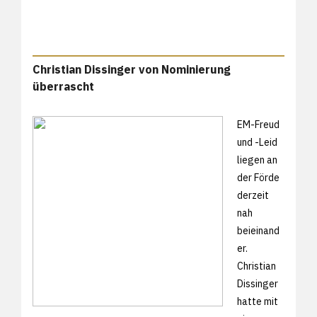
Christian Dissinger von Nominierung
überrascht
EM-Freud
und -Leid
liegen an
der Förde
derzeit
nah
beieinand
er.
Christian
Dissinger
hatte mit