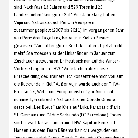
sind. Nach fast 13 Jahren und 529 Toren in 123
Länderspielen "kein guter Stil". Vier Jahre lang haben
Vujin und Nationalcoach Peric in Veszprem
zusammengespielt (2007 bis 2011), im vergangenen Jahr
war Peric drei Tage lang bei Vujin in Kiel zu Besuch
gewesen. "Wir hatten guten Kontakt - aber ab jetzt nicht
mehr." Stattdessen ist der Linkshänder im Januar zum
Zuschauen gezwungen. Er freut sich nun auf die Winter-
Vorbereitung beim THW: "Viele lachen über diese
Entscheidung des Trainers. Ich konzentriere mich voll auf
die Rückrunde in Kiel." Außer Vujin wurde auch der THW-
Kreisläufer, Welt- und Europameister Igor Anic nicht
nominiert, Frankreichs Nationaltrainer Claude Onesta
setzt bei „Les Bleus“ am Kreis auf Luka Karabatic (Paris
St. Germain) und Cédric Sorhaindo (FC Barcelona). Indes
sind Towart Niklas Landin und THW-Kapitän René Toft
Hansen aus dem Team Dänemarks nicht wegzudenken.
Insgesamt setzt Dänen-Coach Gudmundur Gudmundsson