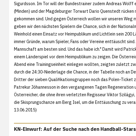
Sigurdsson. Im Tor will der Bundestrainer zudem Andreas Wolff 
(Minden) und der Magdeburger Torwart Dario Quenstedt rücken nach
gekommen sind. Und gegen Österreich wollen wir unseren Weg m
geben wir den nächsten Spielern die Chance, sich in der Nationa
Weinhold einen Einsatz vor Heimpublikum und Lichtlein sein 200 L
immer Gründe, warum Spieler, Fans oder Vereine enttäuscht sind. 
Mannschaft am besten sind. Und das habe ich." Damit wird Patrick
einem Länderspiel vor dem Heimpublikum zu zeigen. Die Österreich
Abend eine Trainingseinheit einlegen wollten, zeigten zuletzt 
durch die 24:30-Niederlage die Chance, in der Tabelle noch an D
Dritter der sieben Qualifikationsgruppen noch das Polen-Ticket z
Patrekur Jóhannesson in den vergangenen Tagen Regeneration u
Österreicher, die ohne ihren verletzten Regisseur Viktor Szilágyi,
die Skisprungschanze am Berg Isel, um die Enttäuschung zu verar
13.06.2015)
KN-Einwurf: Auf der Suche nach den Handball-Stars