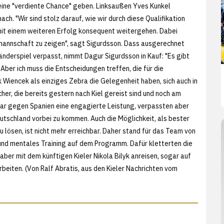
eine "verdiente Chance" geben. Linksaußen Yves Kunkel
. "Wir sind stolz darauf, wie wir durch diese Qualifikation
it einem weiteren Erfolg konsequent weitergehen. Dabei
lmannschaft zu zeigen", sagt Sigurdsson. Dass ausgerechnet
änderspiel verpasst, nimmt Dagur Sigurdsson in Kauf: "Es gibt
Aber ich muss die Entscheidungen treffen, die für die
 Wiencek als einziges Zebra die Gelegenheit haben, sich auch in
er, die bereits gestern nach Kiel gereist sind und noch am
zwar gegen Spanien eine engagierte Leistung, verpassten aber
eutschland vorbei zu kommen. Auch die Möglichkeit, als bester
u lösen, ist nicht mehr erreichbar. Daher stand für das Team von
nd mentales Training auf dem Programm. Dafür kletterten die
 aber mit dem künftigen Kieler Nikola Bilyk anreisen, sogar auf
beiten. (Von Ralf Abratis, aus den
Kieler Nachrichten vom