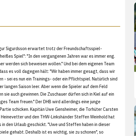
ur Sigurdsson erwartet trotz der Freundschaftsspiel-
 "heißes Spiel": "In den vergangenen Jahren war es immer eng.
her werden sich beweisen wollen." Und bei dem eigenen Team
 dass es voll dagegen hält: "Wir haben immer gesagt, dass wir
 - sei es nun ein Trainings- oder ein Pflichtspiel. Natürlich sind
er langen Saison leer. Aber wenn die Spieler auf dem Feld
n sie auch gewinnen. Die Zuschauer dürfen sich in Kiel auf ein
iges Team freuen." Der DHB wird allerdings eine junge
 Partie schicken. Kapitän Uwe Gensheimer, die Torhüter Carsten
vio Heinevetter und den THW-Linkshänder Steffen Weinhold hat
 in den Urlaub geschickt. "Uwe und Steffen haben in dieser
piele gehabt. Deshalb ist es wichtig, sie zu schonen", so