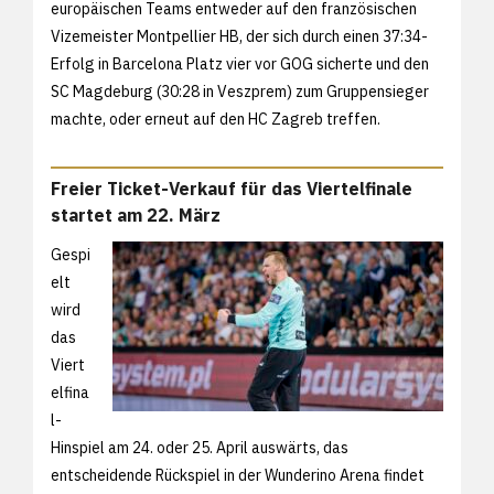
europäischen Teams entweder auf den französischen
Vizemeister Montpellier HB, der sich durch einen 37:34-
Erfolg in Barcelona Platz vier vor GOG sicherte und den
SC Magdeburg (30:28 in Veszprem) zum Gruppensieger
machte, oder erneut auf den HC Zagreb treffen.
Freier Ticket-Verkauf für das Viertelfinale
startet am 22. März
Gespi
elt
wird
das
Viert
elfina
l-
Hinspiel am 24. oder 25. April auswärts, das
entscheidende Rückspiel in der Wunderino Arena findet