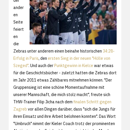
der
ander
en
Seite
feiert
en
die
Zebras unter anderem einen beinahe historischen
34:28-
Erfolg in Paris
, den
ersten Sieg in der neuen "Hölle von
Szeged"
. Und auch der
Punktgewinn in Kielce
war etwas
für die Geschichtsbücher - zuletzt hatten die Zebras dort
im Jahr 2011 etwas Zählbares mitnehmen können. "Der
Gruppensieg ist eine schöne Momentaufnahme mit
unserer Mannschaft, die mich stolz macht", freute sich
THW-Trainer Filip Jicha nach dem
finalen Schritt gegen
Zagreb
vor allen Dingen darüber, dass "sich die Jungs für
ihren Einsatz und ihre Arbeit belohnen konnten". Das Wort
"Umbruch" nimmt der Kieler Coach trotz der prominenten