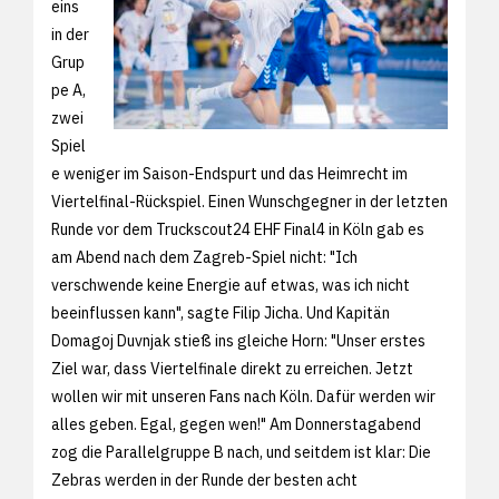
eins
in der
Grup
pe A,
zwei
Spiel
e weniger im Saison-Endspurt und das Heimrecht im
Viertelfinal-Rückspiel. Einen Wunschgegner in der letzten
Runde vor dem Truckscout24 EHF Final4 in Köln gab es
am Abend nach dem Zagreb-Spiel nicht: "Ich
verschwende keine Energie auf etwas, was ich nicht
beeinflussen kann", sagte Filip Jicha. Und Kapitän
Domagoj Duvnjak stieß ins gleiche Horn: "Unser erstes
Ziel war, dass Viertelfinale direkt zu erreichen. Jetzt
wollen wir mit unseren Fans nach Köln. Dafür werden wir
alles geben. Egal, gegen wen!" Am Donnerstagabend
zog die Parallelgruppe B nach, und seitdem ist klar: Die
Zebras werden in der Runde der besten acht