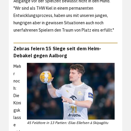
Abgänge vor der Spielzeit bewusst nicht in den Mund.
"Wir sind als THW Kiel in einem permanenten
Entwicklungsprozess, haben uns mit unseren jungen,
hungrigen aber in gewissen Situationen auch noch
unerfahrenen Spielern den Traum von Platz eins erfüllt."
Zebras feiern 15 Siege seit dem Heim-
Debakel gegen Aalborg
Meh
r
noc
h:
Die
Köni
gsk
lass
45 Feldtore in 13 Partien: Elias Ellefsen á Skipagötu
e