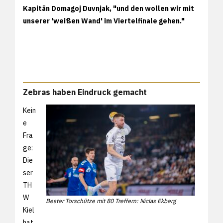
Kapitän Domagoj Duvnjak, "und den wollen wir mit
unserer 'weißen Wand' im Viertelfinale gehen."
Zebras haben Eindruck gemacht
Kein
e
Fra
ge:
Die
ser
TH
W
Bester Torschütze mit 80 Treffern: Niclas Ekberg
Kiel
hat