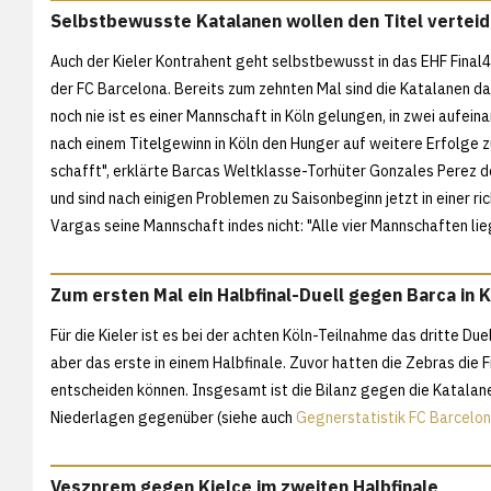
Selbstbewusste Katalanen wollen den Titel verteid
Auch der Kieler Kontrahent geht selbstbewusst in das EHF Final4
der FC Barcelona. Bereits zum zehnten Mal sind die Katalanen dab
noch nie ist es einer Mannschaft in Köln gelungen, in zwei aufein
nach einem Titelgewinn in Köln den Hunger auf weitere Erfolge z
schafft", erklärte Barcas Weltklasse-Torhüter Gonzales Perez d
und sind nach einigen Problemen zu Saisonbeginn jetzt in einer ri
Vargas seine Mannschaft indes nicht: "Alle vier Mannschaften li
Zum ersten Mal ein Halbfinal-Duell gegen Barca in 
Für die Kieler ist es bei der achten Köln-Teilnahme das dritte Du
aber das erste in einem Halbfinale. Zuvor hatten die Zebras die F
entscheiden können. Insgesamt ist die Bilanz gegen die Katalan
Niederlagen gegenüber (siehe auch
Gegnerstatistik FC Barcelo
Veszprem gegen Kielce im zweiten Halbfinale