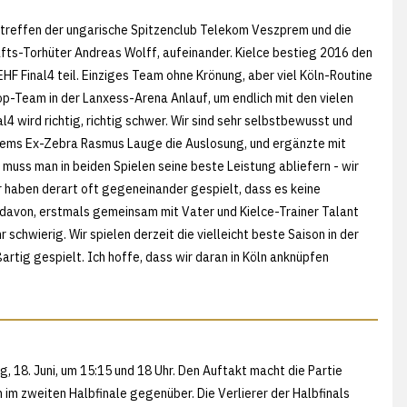
e treffen der ungarische Spitzenclub Telekom Veszprem und die
fts-Torhüter Andreas Wolff, aufeinander. Kielce bestieg 2016 den
HF Final4 teil. Einziges Team ohne Krönung, aber viel Köln-Routine
-Team in der Lanxess-Arena Anlauf, um endlich mit den vielen
l4 wird richtig, richtig schwer. Wir sind sehr selbstbewusst und
rems Ex-Zebra Rasmus Lauge die Auslosung, und ergänzte mit
uss man in beiden Spielen seine beste Leistung abliefern - wir
ir haben derart oft gegeneinander gespielt, dass es keine
davon, erstmals gemeinsam mit Vater und Kielce-Trainer Talant
 schwierig. Wir spielen derzeit die vielleicht beste Saison in der
rtig gespielt. Ich hoffe, dass wir daran in Köln anknüpfen
 18. Juni, um 15:15 und 18 Uhr. Den Auftakt macht die Partie
im zweiten Halbfinale gegenüber. Die Verlierer der Halbfinals