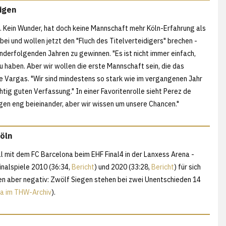
igen
. Kein Wunder, hat doch keine Mannschaft mehr Köln-Erfahrung als
ei und wollen jetzt den "Fluch des Titelverteidigers" brechen -
anderfolgenden Jahren zu gewinnen. "Es ist nicht immer einfach,
u haben. Aber wir wollen die erste Mannschaft sein, die das
e Vargas. "Wir sind mindestens so stark wie im vergangenen Jahr
chtig guten Verfassung." In einer Favoritenrolle sieht Perez de
egen eng beieinander, aber wir wissen um unsere Chancen."
Köln
ell mit dem FC Barcelona beim EHF Final4 in der Lanxess Arena -
inalspiele 2010 (36:34,
Bericht
) und 2020 (33:28,
Bericht
) für sich
en aber negativ: Zwölf Siegen stehen bei zwei Unentschieden 14
na im THW-Archiv
).