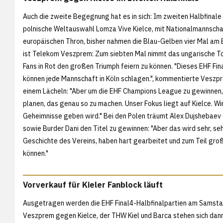
Auch die zweite Begegnung hat es in sich: Im zweiten Halbfinal
polnische Weltauswahl Lomza Vive Kielce, mit Nationalmannscha
europäischen Thron, bisher nahmen die Blau-Gelben vier Mal am E
ist Telekom Veszprem: Zum siebten Mal nimmt das ungarische Top
Fans in Rot den großen Triumph feiern zu können. "Dieses EHF Fina
können jede Mannschaft in Köln schlagen.", kommentierte Veszp
einem Lächeln: "Aber um die EHF Champions League zu gewinnen, m
planen, das genau so zu machen. Unser Fokus liegt auf Kielce. W
Geheimnisse geben wird." Bei den Polen träumt Alex Dujshebaev 
sowie Burder Dani den Titel zu gewinnen: "Aber das wird sehr, sehr
Geschichte des Vereins, haben hart gearbeitet und zum Teil großa
können."
Vorverkauf für Kieler Fanblock läuft
Ausgetragen werden die EHF Final4-Halbfinalpartien am Samstag,
Veszprem gegen Kielce, der THW Kiel und Barca stehen sich dann 