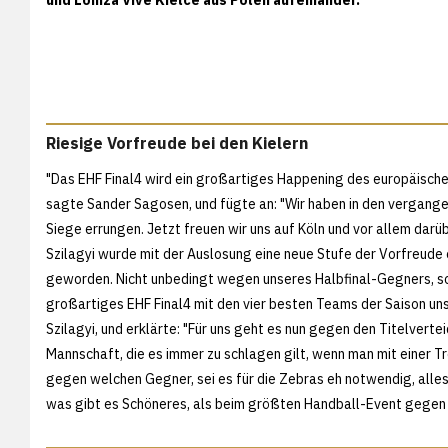
Riesige Vorfreude bei den Kielern
"Das EHF Final4 wird ein großartiges Happening des europäische
sagte Sander Sagosen, und fügte an: "Wir haben in den vergang
Siege errungen. Jetzt freuen wir uns auf Köln und vor allem darü
Szilagyi wurde mit der Auslosung eine neue Stufe der Vorfreude e
geworden. Nicht unbedingt wegen unseres Halbfinal-Gegners, so
großartiges EHF Final4 mit den vier besten Teams der Saison un
Szilagyi, und erklärte: "Für uns geht es nun gegen den Titelverte
Mannschaft, die es immer zu schlagen gilt, wenn man mit einer T
gegen welchen Gegner, sei es für die Zebras eh notwendig, alles 
was gibt es Schöneres, als beim größten Handball-Event gegen