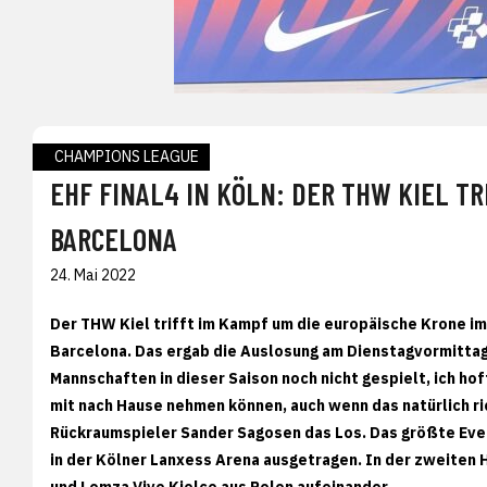
CHAMPIONS LEAGUE
EHF FINAL4 IN KÖLN: DER THW KIEL TR
BARCELONA
24. Mai 2022
Der THW Kiel trifft im Kampf um die europäische Krone im 
Barcelona. Das ergab die Auslosung am Dienstagvormittag 
Mannschaften in dieser Saison noch nicht gespielt, ich hof
mit nach Hause nehmen können, auch wenn das natürlich r
Rückraumspieler Sander Sagosen das Los. Das größte Event
in der Kölner Lanxess Arena ausgetragen. In der zweiten
und Lomza Vive Kielce aus Polen aufeinander.