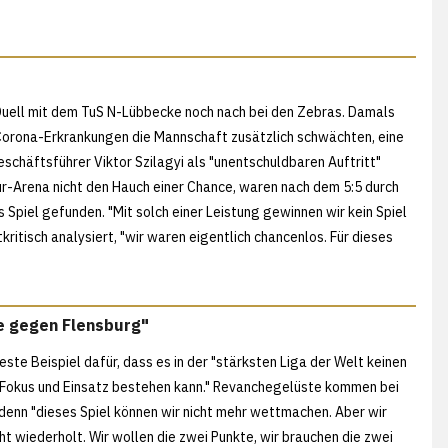
Duell mit dem TuS N-Lübbecke noch nach bei den Zebras. Damals
 Corona-Erkrankungen die Mannschaft zusätzlich schwächten, eine
schäftsführer Viktor Szilagyi als "unentschuldbaren Auftritt"
kur-Arena nicht den Hauch einer Chance, waren nach dem 5:5 durch
s Spiel gefunden. "Mit solch einer Leistung gewinnen wir kein Spiel
ritisch analysiert, "wir waren eigentlich chancenlos. Für dieses
e gegen Flensburg"
este Beispiel dafür, dass es in der "stärksten Liga der Welt keinen
 Fokus und Einsatz bestehen kann." Revanchegelüste kommen bei
enn "dieses Spiel können wir nicht mehr wettmachen. Aber wir
t wiederholt. Wir wollen die zwei Punkte, wir brauchen die zwei