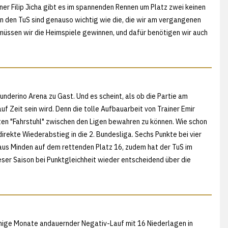
ner Filip Jicha gibt es im spannenden Rennen um Platz zwei keinen
 den TuS sind genauso wichtig wie die, die wir am vergangenen
üssen wir die Heimspiele gewinnen, und dafür benötigen wir auch
underino Arena zu Gast. Und es scheint, als ob die Partie am
f Zeit sein wird. Denn die tolle Aufbauarbeit von Trainer Emir
ten "Fahrstuhl" zwischen den Ligen bewahren zu können. Wie schon
rekte Wiederabstieg in die 2. Bundesliga. Sechs Punkte bei vier
aus Minden auf dem rettenden Platz 16, zudem hat der TuS im
ieser Saison bei Punktgleichheit wieder entscheidend über die
 einige Monate andauernder Negativ-Lauf mit 16 Niederlagen in