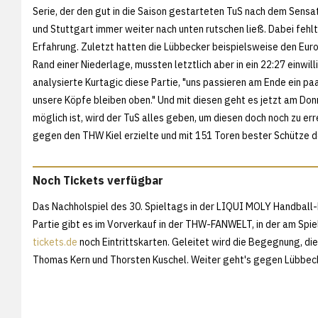
Serie, der den gut in die Saison gestarteten TuS nach dem Sen
und Stuttgart immer weiter nach unten rutschen ließ. Dabei fehl
Erfahrung. Zuletzt hatten die Lübbecker beispielsweise den Eu
Rand einer Niederlage, mussten letztlich aber in ein 22:27 einwil
analysierte Kurtagic diese Partie, "uns passieren am Ende ein pa
unsere Köpfe bleiben oben." Und mit diesen geht es jetzt am Don
möglich ist, wird der TuS alles geben, um diesen doch noch zu er
gegen den THW Kiel erzielte und mit 151 Toren bester Schütze d
Noch Tickets verfügbar
Das Nachholspiel des 30. Spieltags in der LIQUI MOLY Handball-
Partie gibt es im Vorverkauf in der THW-FANWELT, in der am Spie
tickets.de
noch Eintrittskarten. Geleitet wird die Begegnung, die 
Thomas Kern und Thorsten Kuschel. Weiter geht's gegen Lübbecke