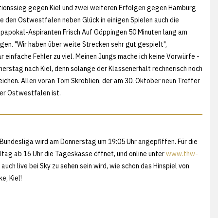
sationssieg gegen Kiel und zwei weiteren Erfolgen gegen Hamburg
te den Ostwestfalen neben Glück in einigen Spielen auch die
ropapokal-Aspiranten Frisch Auf Göppingen 50 Minuten lang am
ligen. "Wir haben über weite Strecken sehr gut gespielt",
ar einfache Fehler zu viel. Meinen Jungs mache ich keine Vorwürfe -
nerstag nach Kiel, denn solange der Klassenerhalt rechnerisch noch
reichen. Allen voran Tom Skroblien, der am 30. Oktober neun Treffer
er Ostwestfalen ist.
Bundesliga wird am Donnerstag um 19:05 Uhr angepfiffen. Für die
ltag ab 16 Uhr die Tageskasse öffnet, und online unter
www.thw-
auch live bei Sky zu sehen sein wird, wie schon das Hinspiel von
, Kiel!