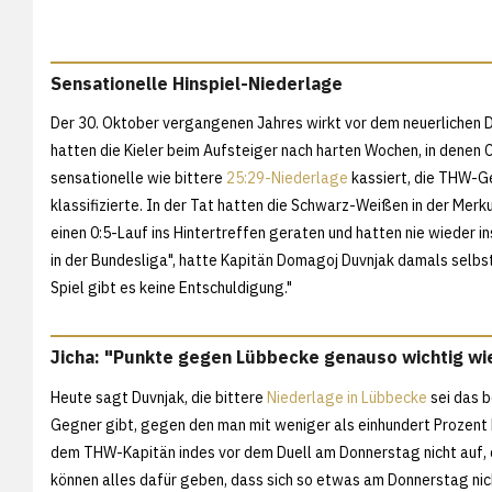
Sensationelle Hinspiel-Niederlage
Der 30. Oktober vergangenen Jahres wirkt vor dem neuerlichen 
hatten die Kieler beim Aufsteiger nach harten Wochen, in denen
sensationelle wie bittere
25:29-Niederlage
kassiert, die THW-Ge
klassifizierte. In der Tat hatten die Schwarz-Weißen in der Mer
einen 0:5-Lauf ins Hintertreffen geraten und hatten nie wieder in
in der Bundesliga", hatte Kapitän Domagoj Duvnjak damals selbstk
Spiel gibt es keine Entschuldigung."
Jicha: "Punkte gegen Lübbecke genauso wichtig wi
Heute sagt Duvnjak, die bittere
Niederlage in Lübbecke
sei das b
Gegner gibt, gegen den man mit weniger als einhundert Prozent
dem THW-Kapitän indes vor dem Duell am Donnerstag nicht auf, d
können alles dafür geben, dass sich so etwas am Donnerstag nich