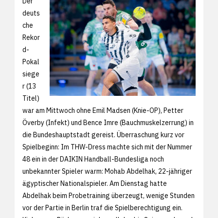
Der
deuts
che
Rekor
d-
Pokal
siege
r (13
Titel)
war am Mittwoch ohne Emil Madsen (Knie-OP), Petter
Överby (Infekt) und Bence Imre (Bauchmuskelzerrung) in
die Bundeshauptstadt gereist. Überraschung kurz vor
Spielbeginn: Im THW-Dress machte sich mit der Nummer
48 ein in der DAIKIN Handball-Bundesliga noch
unbekannter Spieler warm: Mohab Abdelhak, 22-jähriger
ägyptischer Nationalspieler. Am Dienstag hatte
Abdelhak beim Probetraining überzeugt, wenige Stunden
vor der Partie in Berlin traf die Spielberechtigung ein.