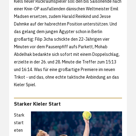
Kiels neuer Rückraumspieler soll den bis Saisonende nach
einer Knie-OP ausfallenden dänischen Weltmeister Emil
Madsen ersetzen, zudem Harald Reinkind und Jesse
Dahmke auf der habrechten Position unterstützen. Und
das gelang dem jungen Ägypter schon in Berlin
großartig: Filip Jicha schickte den 22-Jährigen vier
Minuten vor dem Pausenpfiff aufs Parkett, Mohab
Abdelhak bedankte sich sofort mit einem Doppelschlag,
erzielte in der 26. und 28. Minute die Treffer zum 15:13
und 16:14. Was für eine großartige Premiere im neuen
Trikot - und das, ohne echte taktische Anbindung an das
Kieler Spiel.
Starker Kieler Start
Stark
start
eten