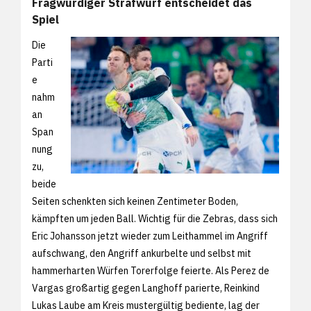
Fragwürdiger Strafwurf entscheidet das
Spiel
Die
Parti
e
nahm
an
Span
nung
zu,
beide
Seiten schenkten sich keinen Zentimeter Boden,
kämpften um jeden Ball. Wichtig für die Zebras, dass sich
Eric Johansson jetzt wieder zum Leithammel im Angriff
aufschwang, den Angriff ankurbelte und selbst mit
hammerharten Würfen Torerfolge feierte. Als Perez de
Vargas großartig gegen Langhoff parierte, Reinkind
Lukas Laube am Kreis mustergültig bediente, lag der