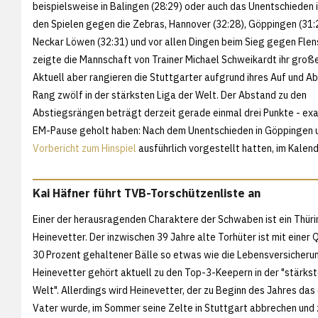
beispielsweise in Balingen (28:29) oder auch das Unentschieden i
den Spielen gegen die Zebras, Hannover (32:28), Göppingen (31:2
Neckar Löwen (32:31) und vor allen Dingen beim Sieg gegen Flen
zeigte die Mannschaft von Trainer Michael Schweikardt ihr große
Aktuell aber rangieren die Stuttgarter aufgrund ihres Auf und Ab
Rang zwölf in der stärksten Liga der Welt. Der Abstand zu den
Abstiegsrängen beträgt derzeit gerade einmal drei Punkte - exak
EM-Pause geholt haben: Nach dem Unentschieden in Göppingen u
Vorbericht zum Hinspiel
ausführlich vorgestellt hatten, im Kalen
Kai Häfner führt TVB-Torschützenliste an
Einer der herausragenden Charaktere der Schwaben ist ein Thürin
Heinevetter. Der inzwischen 39 Jahre alte Torhüter ist mit einer 
30 Prozent gehaltener Bälle so etwas wie die Lebensversicheru
Heinevetter gehört aktuell zu den Top-3-Keepern in der "stärkst
Welt". Allerdings wird Heinevetter, der zu Beginn des Jahres das
Vater wurde, im Sommer seine Zelte in Stuttgart abbrechen und z