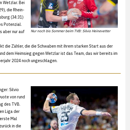
n Wetzlar. Bei
9), die Rhein-
sburg (34:31)
s Potenzial.
Nur noch bis Sommer beim TVB: Silvio Heinevetter
s aber nur auf
t die Zähler, die die Schwaben mit ihrem starken Start aus der
nd dem Heimsieg gegen Wetzlar ist das Team, das wir bereits im
derjahr 2024 noch ungeschlagen.
ger: Silvio
Quote von rund
ng des TVB.
en Liga der
 erste Mal
urück in die