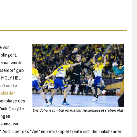
e von
olingen),
reimal wurde
üsseldorf gab
I MOLY HBL-
holten die
schieden
,
ppenphase des
Punkt", sagte
Eric Johansson traf im Kielcer Hexenkessel sieben Mal
tungen
 zumal wir
 Auch über das "Wie" im Zebra-Spiel freute sich der Linkshänder: