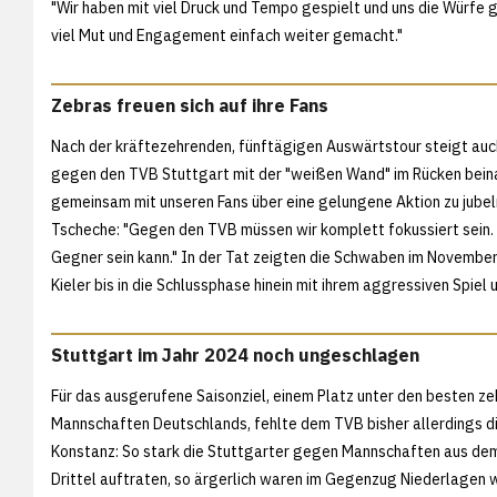
"Wir haben mit viel Druck und Tempo gespielt und uns die Würfe g
viel Mut und Engagement einfach weiter gemacht."
Zebras freuen sich auf ihre Fans
Nach der kräftezehrenden, fünftägigen Auswärtstour steigt auc
gegen den TVB Stuttgart mit der "weißen Wand" im Rücken beinahe
gemeinsam mit unseren Fans über eine gelungene Aktion zu jubeln
Tscheche: "Gegen den TVB müssen wir komplett fokussiert sein.
Gegner sein kann." In der Tat zeigten die Schwaben im November
Kieler bis in die Schlussphase hinein mit ihrem aggressiven Spiel u
Stuttgart im Jahr 2024 noch ungeschlagen
Für das ausgerufene Saisonziel, einem Platz unter den besten ze
Mannschaften Deutschlands, fehlte dem TVB bisher allerdings d
Konstanz: So stark die Stuttgarter gegen Mannschaften aus de
Drittel auftraten, so ärgerlich waren im Gegenzug Niederlagen 