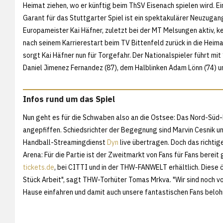
Heimat ziehen, wo er künftig beim ThSV Eisenach spielen wird. Ei
Garant für das Stuttgarter Spiel ist ein spektakulärer Neuzugan
Europameister Kai Häfner, zuletzt bei der MT Melsungen aktiv, k
nach seinem Karrierestart beim TV Bittenfeld zurück in die Heim
sorgt Kai Häfner nun für Torgefahr. Der Nationalspieler führt mi
Daniel Jimenez Fernandez (87), dem Halblinken Adam Lönn (74) un
Infos rund um das Spiel
Nun geht es für die Schwaben also an die Ostsee: Das Nord-Süd-
angepfiffen. Schiedsrichter der Begegnung sind Marvin Cesnik 
Handball-Streamingdienst
Dyn
live übertragen. Doch das richtige
Arena: Für die Partie ist der Zweitmarkt von Fans für Fans bereit
tickets.de
, bei CITTI und in der THW-FANWELT erhältlich. Diese 
Stück Arbeit", sagt THW-Torhüter Tomas Mrkva. "Wir sind noch vo
Hause einfahren und damit auch unsere fantastischen Fans belohne