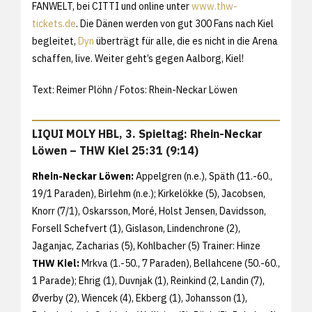
FANWELT, bei CITTI und online unter
www.thw-
tickets.de
. Die Dänen werden von gut 300 Fans nach Kiel
begleitet,
Dyn
überträgt für alle, die es nicht in die Arena
schaffen, live. Weiter geht’s gegen Aalborg, Kiel!
Text: Reimer Plöhn / Fotos: Rhein-Neckar Löwen
LIQUI MOLY HBL, 3. Spieltag: Rhein-Neckar
Löwen – THW Kiel 25:31 (9:14)
Rhein-Neckar Löwen:
Appelgren (n.e.), Späth (11.-60.,
19/1 Paraden), Birlehm (n.e.); Kirkelökke (5), Jacobsen,
Knorr (7/1), Oskarsson, Moré, Holst Jensen, Davidsson,
Forsell Schefvert (1), Gislason, Lindenchrone (2),
Jaganjac, Zacharias (5), Kohlbacher (5) Trainer: Hinze
THW Kiel:
Mrkva (1.-50., 7 Paraden), Bellahcene (50.-60.,
1 Parade); Ehrig (1), Duvnjak (1), Reinkind (2, Landin (7),
Øverby (2), Wiencek (4), Ekberg (1), Johansson (1),