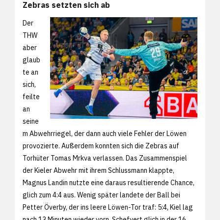
Zebras setzten sich ab
Der
THW
aber
glaub
te an
sich,
feilte
an
seine
m Abwehrriegel, der dann auch viele Fehler der Löwen
provozierte. Außerdem konnten sich die Zebras auf
Torhüter Tomas Mrkva verlassen. Das Zusammenspiel
der Kieler Abwehr mit ihrem Schlussmann klappte,
Magnus Landin nutzte eine daraus resultierende Chance,
glich zum 4:4 aus. Wenig später landete der Ball bei
Petter Överby, der ins leere Löwen-Tor traf: 5:4, Kiel lag
nach 13 Minuten wieder vorn. Schefvert glich in der 16.