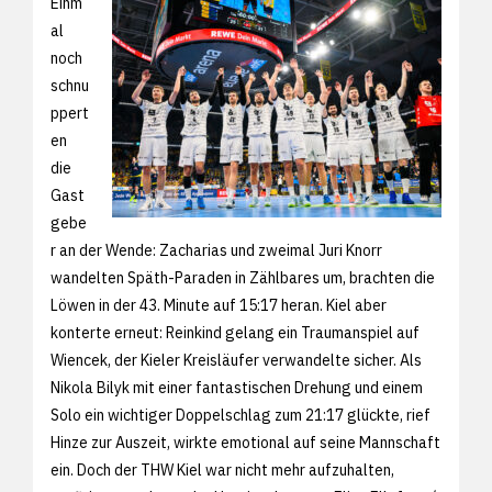
Einm
al
noch
schnu
ppert
en
die
Gast
gebe
r an der Wende: Zacharias und zweimal Juri Knorr
wandelten Späth-Paraden in Zählbares um, brachten die
Löwen in der 43. Minute auf 15:17 heran. Kiel aber
konterte erneut: Reinkind gelang ein Traumanspiel auf
Wiencek, der Kieler Kreisläufer verwandelte sicher. Als
Nikola Bilyk mit einer fantastischen Drehung und einem
Solo ein wichtiger Doppelschlag zum 21:17 glückte, rief
Hinze zur Auszeit, wirkte emotional auf seine Mannschaft
ein. Doch der THW Kiel war nicht mehr aufzuhalten,