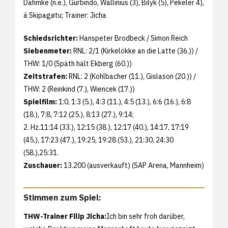
Dahmke (n.e.), Gurbindo, Wallinius (3), Bilyk (5), Pekeler 4),
á Skipagøtu; Trainer: Jicha
Schiedsrichter:
Hanspeter Brodbeck / Simon Reich
Siebenmeter:
RNL: 2/1 (Kirkelökke an die Latte (36.)) /
THW: 1/0 (Späth hält Ekberg (60.))
Zeitstrafen:
RNL: 2 (Kohlbacher (11.), Gislason (20.)) /
THW: 2 (Reinkind (7.), Wiencek (17.))
Spielfilm:
1:0, 1:3 (5.), 4:3 (11.), 4:5 (13.), 6:6 (16.), 6:8
(18.), 7:8, 7:12 (25.), 8:13 (27.), 9:14;
2. Hz.11:14 (33.), 12:15 (38.), 12:17 (40.), 14:17, 17:19
(45.), 17:23 (47.), 19:25, 19:28 (53.), 21:30, 24:30
(58.),25:31.
Zuschauer:
13.200 (ausverkauft) (SAP Arena, Mannheim)
Stimmen zum Spiel:
THW-Trainer Filip Jicha:
Ich bin sehr froh darüber,