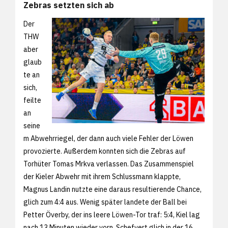
Zebras setzten sich ab
Der
THW
aber
glaub
te an
sich,
feilte
an
seine
m Abwehrriegel, der dann auch viele Fehler der Löwen
provozierte. Außerdem konnten sich die Zebras auf
Torhüter Tomas Mrkva verlassen. Das Zusammenspiel
der Kieler Abwehr mit ihrem Schlussmann klappte,
Magnus Landin nutzte eine daraus resultierende Chance,
glich zum 4:4 aus. Wenig später landete der Ball bei
Petter Överby, der ins leere Löwen-Tor traf: 5:4, Kiel lag
nach 13 Minuten wieder vorn. Schefvert glich in der 16.