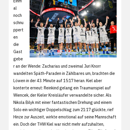
Einm
al
noch
schnu
ppert
en
die
Gast
gebe
r an der Wende: Zacharias und zweimal Juri Knorr
wandelten Späth-Paraden in Zählbares um, brachten die
Löwen in der 43. Minute auf 15:17 heran. Kiel aber
konterte erneut: Reinkind gelang ein Traumanspiel auf
Wiencek, der Kieler Kreisläufer verwandelte sicher. Als
Nikola Bilyk mit einer fantastischen Drehung und einem
Solo ein wichtiger Doppelschlag zum 21:17 glückte, rief
Hinze zur Auszeit, wirkte emotional auf seine Mannschaft
ein. Doch der THW Kiel war nicht mehr aufzuhalten,