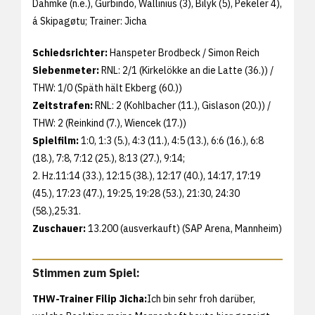
Dahmke (n.e.), Gurbindo, Wallinius (3), Bilyk (5), Pekeler 4),
á Skipagøtu; Trainer: Jicha
Schiedsrichter:
Hanspeter Brodbeck / Simon Reich
Siebenmeter:
RNL: 2/1 (Kirkelökke an die Latte (36.)) /
THW: 1/0 (Späth hält Ekberg (60.))
Zeitstrafen:
RNL: 2 (Kohlbacher (11.), Gislason (20.)) /
THW: 2 (Reinkind (7.), Wiencek (17.))
Spielfilm:
1:0, 1:3 (5.), 4:3 (11.), 4:5 (13.), 6:6 (16.), 6:8
(18.), 7:8, 7:12 (25.), 8:13 (27.), 9:14;
2. Hz.11:14 (33.), 12:15 (38.), 12:17 (40.), 14:17, 17:19
(45.), 17:23 (47.), 19:25, 19:28 (53.), 21:30, 24:30
(58.),25:31.
Zuschauer:
13.200 (ausverkauft) (SAP Arena, Mannheim)
Stimmen zum Spiel:
THW-Trainer Filip Jicha:
Ich bin sehr froh darüber,