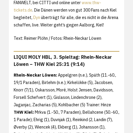
FANWELT, bei CITTI und online unter
www.thw-
tickets.de
. Die Dänen werden von gut 300 Fans nach Kiel
begleitet,
Dyn
überträgt für alle, die es nicht in die Arena
schaffen, live. Weiter geht’s gegen Aalborg, Kiel!
Text: Reimer Plöhn / Fotos: Rhein-Neckar Löwen
LIQUI MOLY HBL, 3. Spieltag: Rhein-Neckar
Löwen – THW Kiel 25:31 (9:14)
Rhein-Neckar Löwen:
Appelgren (n.e.), Späth (11.-60.,
19/1 Paraden), Birlehm (n.e.); Kirkelökke (5), Jacobsen,
Knorr (7/1), Oskarsson, Moré, Holst Jensen, Davidsson,
Forsell Schefvert (1), Gislason, Lindenchrone (2),
Jaganjac, Zacharias (5), Kohlbacher (5) Trainer: Hinze
THW Kiel:
Mrkva (1.-50., 7 Paraden), Bellahcene (50.-60.,
1 Parade); Ehrig (1), Duvnjak (1), Reinkind (2, Landin (7),
Øverby (2), Wiencek (4), Ekberg (1), Johansson (1),