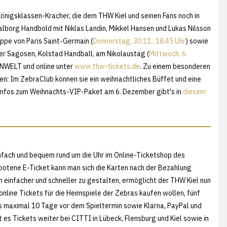
Königsklassen-Kracher, die dem THW Kiel und seinen Fans noch in
alborg Handbold mit Niklas Landin, Mikkel Hansen und Lukas Nilsson
uppe von Paris Saint-Germain (
Donnerstag, 30.11., 18:45 Uhr
) sowie
r Sagosen, Kolstad Handball, am Nikolaustag (
Mittwoch, 6.
FANWELT und online unter
www.thw-tickets.de
. Zu einem besonderen
en: Im ZebraClub können sie ein weihnachtliches Büffet und eine
Infos zum Weihnachts-VIP-Paket am 6. Dezember gibt's in
diesem
nfach und bequem rund um die Uhr im Online-Ticketshop des
botene E-Ticket kann man sich die Karten nach der Bezahlung
 einfacher und schneller zu gestalten, ermöglicht der THW Kiel nun
nline Tickets für die Heimspiele der Zebras kaufen wollen, fünf
s maximal 10 Tage vor dem Spieltermin sowie Klarna, PayPal und
t es Tickets weiter bei CITTI in Lübeck, Flensburg und Kiel sowie in