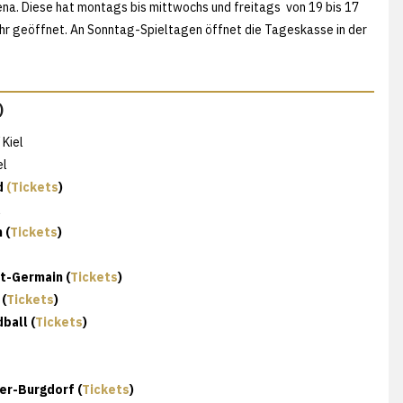
na. Diese hat montags bis mittwochs und freitags von 19 bis 17
Uhr geöffnet. An Sonntag-Spieltagen öffnet die Tageskasse in der
)
Kiel
el
d
(Tickets
)
l
 (
Tickets
)
nt-Germain (
Tickets
)
 (
Tickets
)
ball (
Tickets
)
er-Burgdorf (
Tickets
)