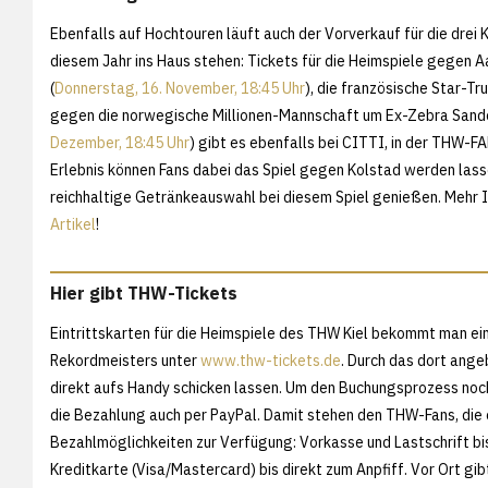
Ebenfalls auf Hochtouren läuft auch der Vorverkauf für die drei 
diesem Jahr ins Haus stehen: Tickets für die Heimspiele gegen A
(
Donnerstag, 16. November, 18:45 Uhr
), die französische Star-Tr
gegen die norwegische Millionen-Mannschaft um Ex-Zebra Sande
Dezember, 18:45 Uhr
) gibt es ebenfalls bei CITTI, in der THW-
Erlebnis können Fans dabei das Spiel gegen Kolstad werden lass
reichhaltige Getränkeauswahl bei diesem Spiel genießen. Mehr 
Artikel
!
Hier gibt THW-Tickets
Eintrittskarten für die Heimspiele des THW Kiel bekommt man ei
Rekordmeisters unter
www.thw-tickets.de
. Durch das dort ange
direkt aufs Handy schicken lassen. Um den Buchungsprozess noch
die Bezahlung auch per PayPal. Damit stehen den THW-Fans, die o
Bezahlmöglichkeiten zur Verfügung: Vorkasse und Lastschrift bi
Kreditkarte (Visa/Mastercard) bis direkt zum Anpfiff. Vor Ort gib