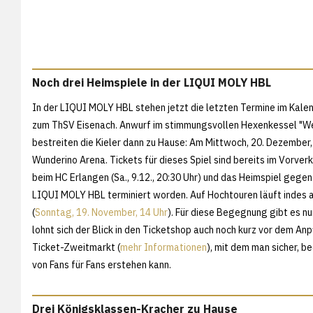
Noch drei Heimspiele in der LIQUI MOLY HBL
In der LIQUI MOLY HBL stehen jetzt die letzten Termine im Kalen
zum ThSV Eisenach. Anwurf im stimmungsvollen Hexenkessel "Wer
bestreiten die Kieler dann zu Hause: Am Mittwoch, 20. Dezember,
Wunderino Arena. Tickets für dieses Spiel sind bereits im Vorverk
beim HC Erlangen (Sa., 9.12., 20:30 Uhr) und das Heimspiel gege
LIQUI MOLY HBL terminiert worden. Auf Hochtouren läuft indes a
(
Sonntag, 19. November, 14 Uhr
). Für diese Begegnung gibt es nu
lohnt sich der Blick in den Ticketshop auch noch kurz vor dem Anpf
Ticket-Zweitmarkt (
mehr Informationen
), mit dem man sicher, 
von Fans für Fans erstehen kann.
Drei Königsklassen-Kracher zu Hause