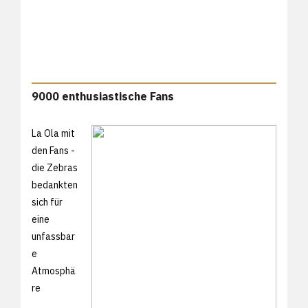
9000 enthusiastische Fans
La Ola mit
den Fans -
die Zebras
bedankten
sich für
eine
unfassbar
e
Atmosphä
re