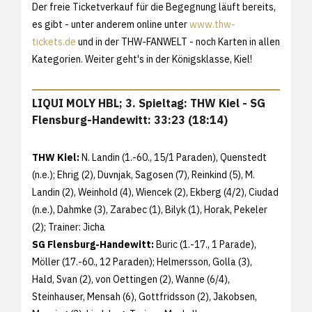
Der freie Ticketverkauf für die Begegnung läuft bereits,
es gibt - unter anderem online unter
www.thw-
tickets.de
und in der THW-FANWELT - noch Karten in allen
Kategorien. Weiter geht's in der Königsklasse, Kiel!
LIQUI MOLY HBL; 3. Spieltag: THW Kiel - SG
Flensburg-Handewitt: 33:23 (18:14)
THW Kiel:
N. Landin (1.-60., 15/1 Paraden), Quenstedt
(n.e.); Ehrig (2), Duvnjak, Sagosen (7), Reinkind (5), M.
Landin (2), Weinhold (4), Wiencek (2), Ekberg (4/2), Ciudad
(n.e.), Dahmke (3), Zarabec (1), Bilyk (1), Horak, Pekeler
(2); Trainer: Jicha
SG Flensburg-Handewitt:
Buric (1.-17., 1 Parade),
Möller (17.-60., 12 Paraden); Helmersson, Golla (3),
Hald, Svan (2), von Oettingen (2), Wanne (6/4),
Steinhauser, Mensah (6), Gottfridsson (2), Jakobsen,