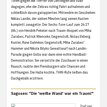
Toren gegen die Treffer von Oettingen und Svan
dagegen, ehe die Zebras richtig Fahrt aufnahmen und
schließlich davon galoppierten. Mittendrin im Geschehen:
Niklas Landin, der sieben Minuten lang seinen Kasten
komplett zunagelte. Der Sechs-Tore-Lauf zum 26:17
(46.) von Hendrik Pekeler nach Traum-Anspiel von Miha
Zarabec, Patrick Wienceks Gegenstoß, Niclas Ekberg
Konter, Rune Dahmkes Gegenstoß, Miha Zarabec'
Hammer und Nikola Bilyks Gewaltwurf nach Landin-
Parade gegen Golla war dann eine echte Handball-
Demonstration. Sie versetzte die Zuschauer in einen
Rausch, raubte den Flensburgern alle Chancen und
Hoffnungen. Die Halle kochte, THW-Rufe ließen das
Dachgebälk erzittern.
Sagosen: "Die 'weiße Wand' war ein Traum!"
Traf per