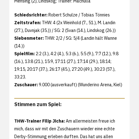
Mensing (2), Lindskog; Trainer: Machulla
Schiedsrichter:
Robert Schulze / Tobias Tönnies
Zeitstrafen:
THW: 4 (2x Weinhold (7., 51.), M. Landin
(27.), Duvnjak (35.)) / SG: 2 (Svan (14.), Lindskog (26.))
Siebenmeter:
THW: 2/2 / SG: 5/4 (Landin hält Wanne
(14.))
Spielfilm:
2:2 (3.), 4:2 (4.), 5:3 (6.), 5:5 (9.), 7:7 (12.), 9:8
(16.), 13:8 (21.), 15:9, 17:11 (27.), 17:14 (29.), 18:14;
19:15, 20:17 (37.), 26:17 (45.), 27:20 (49.), 30:23 (57.),
33:23.
Zuschauer:
9.000 (ausverkauft) (Wunderino Arena, Kiel)
Stimmen zum Spiel:
THW-Trainer Filip Jicha:
Am allermeisten freue ich
mich, dass wir mit den Zuschauern wieder eine echte
Derby-Stimmung erleben durften. Das hat uns allen