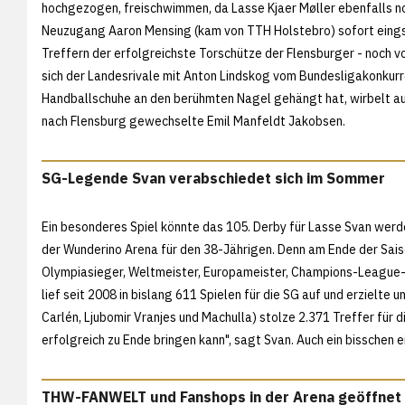
hochgezogen, freischwimmen, da Lasse Kjaer Møller ebenfalls no
Neuzugang Aaron Mensing (kam von TTH Holstebro) sofort eingsc
Treffern der erfolgreichste Torschütze der Flensburger - noch 
sich der Landesrivale mit Anton Lindskog vom Bundesligakonku
Handballschuhe an den berühmten Nagel gehängt hat, wirbelt 
nach Flensburg gewechselte Emil Manfeldt Jakobsen.
SG-Legende Svan verabschiedet sich im Sommer
Ein besonderes Spiel könnte das 105. Derby für Lasse Svan werden
der Wunderino Arena für den 38-Jährigen. Denn am Ende der Sais
Olympiasieger, Weltmeister, Europameister, Champions-League-
lief seit 2008 in bislang 611 Spielen für die SG auf und erzielte 
Carlén, Ljubomir Vranjes und Machulla) stolze 2.371 Treffer für d
erfolgreich zu Ende bringen kann", sagt Svan. Auch ein bisschen
THW-FANWELT und Fanshops in der Arena geöffnet