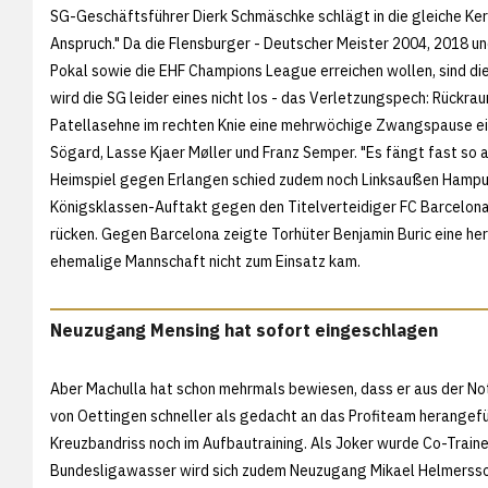
SG-Geschäftsführer Dierk Schmäschke schlägt in die gleiche Kerbe
Anspruch." Da die Flensburger - Deutscher Meister 2004, 2018 u
Pokal sowie die EHF Champions League erreichen wollen, sind di
wird die SG leider eines nicht los - das Verletzungspech: Rück
Patellasehne im rechten Knie eine mehrwöchige Zwangspause ein
Sögard, Lasse Kjaer Møller und Franz Semper. "Es fängt fast so a
Heimspiel gegen Erlangen schied zudem noch Linksaußen Hampus
Königsklassen-Auftakt gegen den Titelverteidiger FC Barcelona 
rücken. Gegen Barcelona zeigte Torhüter Benjamin Buric eine 
ehemalige Mannschaft nicht zum Einsatz kam.
Neuzugang Mensing hat sofort eingeschlagen
Aber Machulla hat schon mehrmals bewiesen, dass er aus der No
von Oettingen schneller als gedacht an das Profiteam herangefü
Kreuzbandriss noch im Aufbautraining. Als Joker wurde Co-Traine
Bundesligawasser wird sich zudem Neuzugang Mikael Helmersson