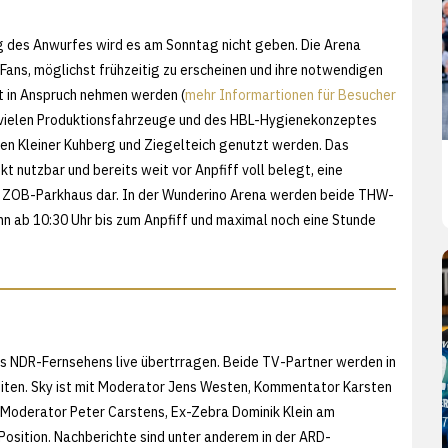
ng des Anwurfes wird es am Sonntag nicht geben. Die Arena
 Fans, möglichst frühzeitig zu erscheinen und ihre notwendigen
it in Anspruch nehmen werden (
mehr Informartionen für Besucher
r vielen Produktionsfahrzeuge und des HBL-Hygienekonzeptes
hen Kleiner Kuhberg und Ziegelteich genutzt werden. Das
 nutzbar und bereits weit vor Anpfiff voll belegt, eine
e ZOB-Parkhaus dar. In der Wunderino Arena werden beide THW-
 ab 10:30 Uhr bis zum Anpfiff und maximal noch eine Stunde
des NDR-Fernsehens live übertrragen. Beide TV-Partner werden in
reiten. Sky ist mit Moderator Jens Westen, Kommentator Karsten
 Moderator Peter Carstens, Ex-Zebra Dominik Klein am
sition. Nachberichte sind unter anderem in der ARD-