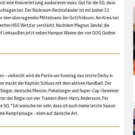
ch eine Knieverletzung auskurieren muss. Gut für die SG, dass
hlagen hat: Der Rückraum-Rechtshänder ist mit bisher 13
vor dem überragenden Mittelmann Jim Gottfridsson. Am Kreis hat
rrenten HSG Wetzlar verstärkt. Nachdem Magnus Jøndal die
auf Linksaußen jetzt neben Hampus Wanne der von GOG Gudme
 - vielleicht wird die Partie am Sonntag das letzte Derby in
on macht der Kapitän Schluss mit dem aktiven Handball. Der
Sieger, deutsche Meister, Pokalsieger und Super-Cup-Gewinner
unter der Regie von vier Trainern (Kent-Harry Andersson, Per
ie SG. "Ich wünsche mir sehr, dass ich auch meine letzte Saison
 eine Kampfansage - eben auf dänische Art.