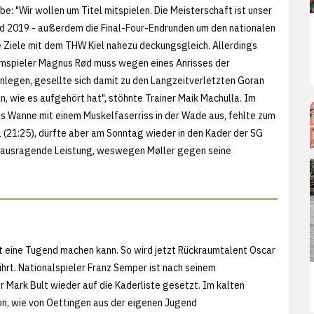
: "Wir wollen um Titel mitspielen. Die Meisterschaft ist unser
nd 2019 - außerdem die Final-Four-Endrunden um den nationalen
e Ziele mit dem THW Kiel nahezu deckungsgleich. Allerdings
raumspieler Magnus Rød muss wegen eines Anrisses der
legen, gesellte sich damit zu den Langzeitverletzten Goran
n, wie es aufgehört hat", stöhnte Trainer Maik Machulla. Im
 Wanne mit einem Muskelfaserriss in der Wade aus, fehlte zum
(21:25), dürfte aber am Sonntag wieder in den Kader der SG
herausragende Leistung, weswegen Møller gegen seine
t eine Tugend machen kann. So wird jetzt Rückraumtalent Oscar
hrt. Nationalspieler Franz Semper ist nach seinem
r Mark Bult wieder auf die Kaderliste gesetzt. Im kalten
, wie von Oettingen aus der eigenen Jugend