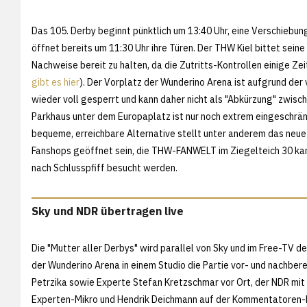
Das 105. Derby beginnt pünktlich um 13:40 Uhr, eine Verschiebu
öffnet bereits um 11:30 Uhr ihre Türen. Der THW Kiel bittet seine
Nachweise bereit zu halten, da die Zutritts-Kontrollen einige Ze
gibt es hier
). Der Vorplatz der Wunderino Arena ist aufgrund de
wieder voll gesperrt und kann daher nicht als "Abkürzung" zwisc
Parkhaus unter dem Europaplatz ist nur noch extrem eingeschränkt
bequeme, erreichbare Alternative stellt unter anderem das neu
Fanshops geöffnet sein, die THW-FANWELT im Ziegelteich 30 kann
nach Schlusspfiff besucht werden.
Sky und NDR übertragen live
Die "Mutter aller Derbys" wird parallel von Sky und im Free-TV 
der Wunderino Arena in einem Studio die Partie vor- und nachbe
Petrzika sowie Experte Stefan Kretzschmar vor Ort, der NDR mit
Experten-Mikro und Hendrik Deichmann auf der Kommentatoren-Po