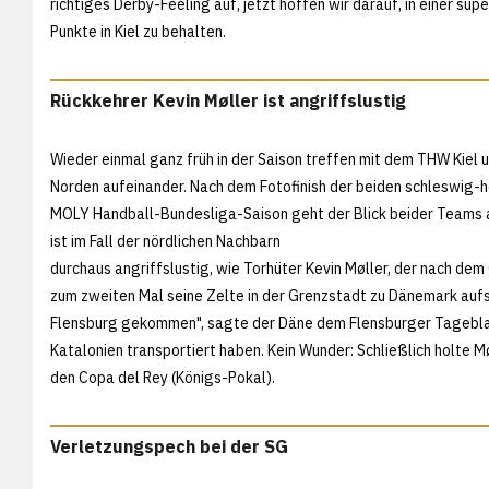
richtiges Derby-Feeling auf, jetzt hoffen wir darauf, in einer s
Punkte in Kiel zu behalten.
Rückkehrer Kevin Møller ist angriffslustig
Wieder einmal ganz früh in der Saison treffen mit dem THW Kie
Norden aufeinander. Nach dem Fotofinish der beiden schleswig-
MOLY Handball-Bundesliga-Saison geht der Blick beider Teams ab
ist im Fall der nördlichen Nachbarn
durchaus angriffslustig, wie Torhüter Kevin Møller, der nach d
zum zweiten Mal seine Zelte in der Grenzstadt zu Dänemark aufsch
Flensburg gekommen", sagte der Däne dem Flensburger Tageblatt
Katalonien transportiert haben. Kein Wunder: Schließlich holte M
den Copa del Rey (Königs-Pokal).
Verletzungspech bei der SG