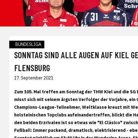
BUNDESLIGA
SONNTAG SIND ALLE AUGEN AUF KIEL G
FLENSBURG
17. September 2021
Zum 105. Mal treffen am Sonntag der THW Kiel und die SG
misst sich mit seinem ärgsten Verfolger der Vorjahre, ei
Champions-League-Teilnehmer, Weltklasse kreuzt mit Wel
holsteinischen Topclubs aufeinandertreffen, blickt die 
den beiden Erzrivalen ist so etwas wie "El Clásico" zwis
Fußball: Immer packend, dramatisch, elektrisierend - eben
Sonntag pünktlich um 13:40 Uhr in der Wunderino Arena, S