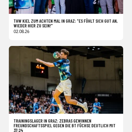
THW KIEL ZUM ACHTEN MAL IN GRAZ: "ES FÜHLT SICH GUT AN,
WIEDER HIER ZU SEIN!"
02.08.26
TRAININGSLAGER IN GRAZ: ZEBRAS GEWINNEN
FREUNDSCHAFTSSPIEL GEGEN DIE BT FÜCHSE DEUTLICH MIT
37:24