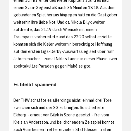
einem Schrittfehler des Kieler Kapitäns stand es nach
einem Svan-Gegenstoß nach 36 Minuten 18:18. Aus dem
gebundenen Spiel heraus hingegen hatten die Gastgeber
weiterhin ihre liebe Not. Und da Nikola Bilyk weiter
aufdrehte, das 21:19 durch Wiencek mit einem
Traumpass vorbereitete und das 22:20 selbst erzielte,
konnten sich die Kieler weiterhin berechtigte Hoffnung
auf den ersten Liga-Derby-Auswärtssieg seit über fünf
Jahren machen - zumal Niklas Landin in dieser Phase zwei
spektakuläre Paraden gegen Mahé zeigte.
Es bleibt spannend
Der THW schaffte es allerdings nicht, einmal drei Tore
zwischen sich und der SG zu bringen. So scheiterte
Ekberg - erneut von Bilyk in Szene gesetzt - frei vom
Kreis an Andersson, und bei drohendem Zeitspiel konnte
auch Vujin keinen Treffer erzielen. Stattdessen trafen