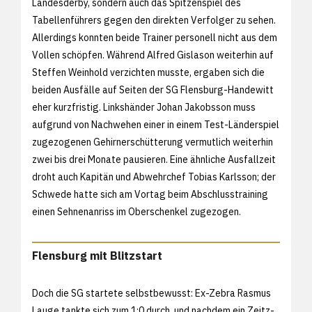
Landesderby, sondern auch das Spitzenspiel des
Tabellenführers gegen den direkten Verfolger zu sehen.
Allerdings konnten beide Trainer personell nicht aus dem
Vollen schöpfen. Während Alfred Gislason weiterhin auf
Steffen Weinhold verzichten musste, ergaben sich die
beiden Ausfälle auf Seiten der SG Flensburg-Handewitt
eher kurzfristig. Linkshänder Johan Jakobsson muss
aufgrund von Nachwehen einer in einem Test-Länderspiel
zugezogenen Gehirnerschütterung vermutlich weiterhin
zwei bis drei Monate pausieren. Eine ähnliche Ausfallzeit
droht auch Kapitän und Abwehrchef Tobias Karlsson; der
Schwede hatte sich am Vortag beim Abschlusstraining
einen Sehnenanriss im Oberschenkel zugezogen.
Flensburg mit Blitzstart
Doch die SG startete selbstbewusst: Ex-Zebra Rasmus
Lauge tankte sich zum 1:0 durch, und nachdem ein Zeitz-