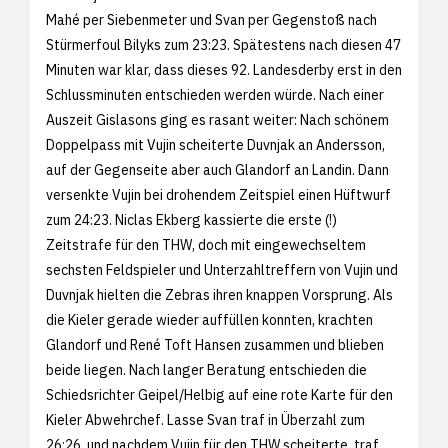
Mahé per Siebenmeter und Svan per Gegenstoß nach
Stürmerfoul Bilyks zum 23:23. Spätestens nach diesen 47
Minuten war klar, dass dieses 92. Landesderby erst in den
Schlussminuten entschieden werden würde. Nach einer
Auszeit Gislasons ging es rasant weiter: Nach schönem
Doppelpass mit Vujin scheiterte Duvnjak an Andersson,
auf der Gegenseite aber auch Glandorf an Landin. Dann
versenkte Vujin bei drohendem Zeitspiel einen Hüftwurf
zum 24:23. Niclas Ekberg kassierte die erste (!)
Zeitstrafe für den THW, doch mit eingewechseltem
sechsten Feldspieler und Unterzahltreffern von Vujin und
Duvnjak hielten die Zebras ihren knappen Vorsprung. Als
die Kieler gerade wieder auffüllen konnten, krachten
Glandorf und René Toft Hansen zusammen und blieben
beide liegen. Nach langer Beratung entschieden die
Schiedsrichter Geipel/Helbig auf eine rote Karte für den
Kieler Abwehrchef. Lasse Svan traf in Überzahl zum
26:26, und nachdem Vujin für den THW scheiterte, traf