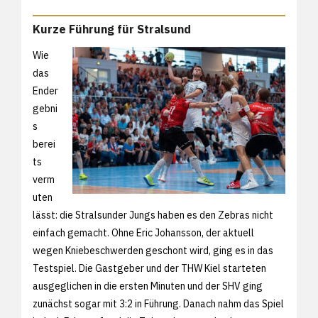
Kurze Führung für Stralsund
Wie
das
Ender
gebni
s
berei
ts
verm
uten
lässt: die Stralsunder Jungs haben es den Zebras nicht
einfach gemacht. Ohne Eric Johansson, der aktuell
wegen Kniebeschwerden geschont wird, ging es in das
Testspiel. Die Gastgeber und der THW Kiel starteten
ausgeglichen in die ersten Minuten und der SHV ging
zunächst sogar mit 3:2 in Führung. Danach nahm das Spiel