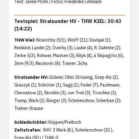
Text: Janne Plöhn / Fotos: Friederike Lehmann
Testspiel: Stralsunder HV - THW KIEL: 30:43
(14:22)
THW Kiel:
Nowottny (5/1), Wolff (11); Duvnjak (1),
Reinkind, Landin (2), Överby (3), Laube (4), R. Dahmke (2),
Zerbe 5/2), Rohwer, Madsen (3), Bilyk (4), á Skipagötu (6),
Imre (9/3), Nacinovic (4); Trainer: Jicha
Stralsunder HV:
Göbner, Ohm; Strüwing, Szep-Kis (2),
Graszyk (1), Schröter (1), Sagij (1), Feder (7), Pachmann,
Chernakow (2), Skroblin (3), von Troli (3), Troschke (3),
Tramp, Wark (2), Berger (3), Schmieschow, Scherban (2);
Trainer: Krause
Schiedsrichter:
Köppen/Preibsch
Zeitstrafen:
SHV: 3 Wark (8.), Schmierschow (32.),
Szep-Kis (50.) / THW: 0