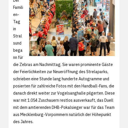
Der
Famili
en-
Tag
in
Stral
sund
bega
nn für
die Zebras am Nachmittag. Sie waren prominente Gäste
der Feierlichkeiten zur Neueröffnung des Strelaparks,
schrieben eine Stunde lang hunderte Autogramme und
posierten für zahlreiche Fotos mit den Handball-Fans, die
danach direkt weiter zur Vogelsanghalle pilgerten. Diese
war mit 1.054 Zuschauern restlos ausverkauft, das Duell
mit dem amtierenden DHB-Pokalsieger war für das Team
aus Mecklenburg-Vorpommern natürlich der Höhepunkt
des Jahres.