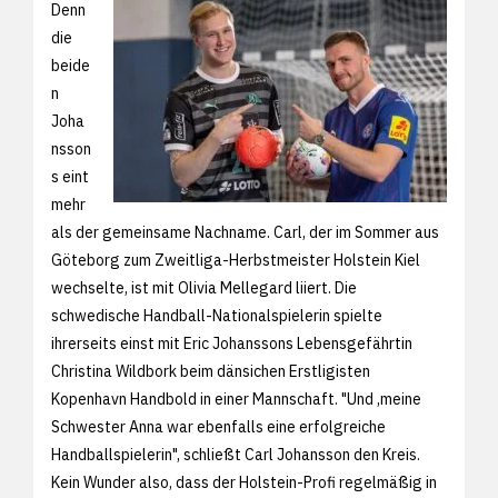
Denn
die
beide
n
Joha
nsson
s eint
mehr
als der gemeinsame Nachname. Carl, der im Sommer aus
Göteborg zum Zweitliga-Herbstmeister Holstein Kiel
wechselte, ist mit Olivia Mellegard liiert. Die
schwedische Handball-Nationalspielerin spielte
ihrerseits einst mit Eric Johanssons Lebensgefährtin
Christina Wildbork beim dänsichen Erstligisten
Kopenhavn Handbold in einer Mannschaft. "Und ,meine
Schwester Anna war ebenfalls eine erfolgreiche
Handballspielerin", schließt Carl Johansson den Kreis.
Kein Wunder also, dass der Holstein-Profi regelmäßig in