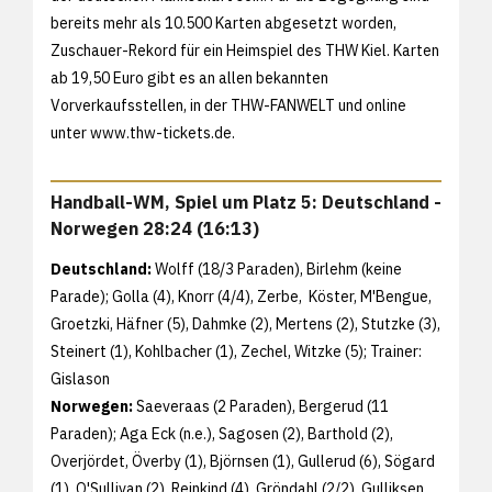
bereits mehr als 10.500 Karten abgesetzt worden,
Zuschauer-Rekord für ein Heimspiel des THW Kiel. Karten
ab 19,50 Euro gibt es an allen bekannten
Vorverkaufsstellen, in der THW-FANWELT und online
unter www.thw-tickets.de.
Handball-WM, Spiel um Platz 5: Deutschland -
Norwegen 28:24 (16:13)
Deutschland:
Wolff (18/3 Paraden), Birlehm (keine
Parade); Golla (4), Knorr (4/4), Zerbe, Köster, M'Bengue,
Groetzki, Häfner (5), Dahmke (2), Mertens (2), Stutzke (3),
Steinert (1), Kohlbacher (1), Zechel, Witzke (5); Trainer:
Gislason
Norwegen:
Saeveraas (2 Paraden), Bergerud (11
Paraden); Aga Eck (n.e.), Sagosen (2), Barthold (2),
Overjördet, Överby (1), Björnsen (1), Gullerud (6), Sögard
(1), O'Sullivan (2), Reinkind (4), Gröndahl (2/2), Gulliksen