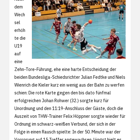
dem
Wech
sel
erhöh
te die
U19
auf
eine
Zehn-Tore-Führung, ehe eine harte Entscheidung der
beiden Bundesliga-Schiedsrichter Julian Fedtke und Niels
Wienrich die Kieler kurz ein wenig aus der Bahn zu werfen
schien: Die rote Karte gegen den bis dato fünfmal
erfolgreichen Johan Rohwer (32.) sorgte kurz für
Unordnung und den 11:19-Anschluss der Gäste, doch die
Auszeit von THW-Trainer Felix Höppner sorgte wieder für
Ordnung im schwarz-weißen Verbund, der sich in der
Folge in einen Rausch spielte: In der 50. Minute war der
Vorsprung auf 15 Treffer angewachsen, längst hielt es