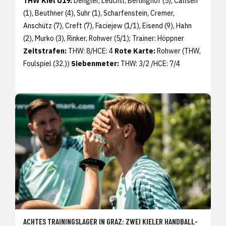
THW Kiel U19:
Dengler, Leuchtl; Berlinghof (5), Callsen
(1), Beuthner (4), Suhr (1), Scharfenstein, Cremer,
Anschütz (7), Creft (7), Faciejew (1/1), Eisend (9), Hahn
(2), Murko (3), Rinker, Rohwer (5/1); Trainer: Höppner
Zeitstrafen:
THW: 8/HCE: 4
Rote Karte:
Rohwer (THW,
Foulspiel (32.))
Siebenmeter:
THW: 3/2 /HCE: 7/4
ACHTES TRAININGSLAGER IN GRAZ: ZWEI KIELER HANDBALL-