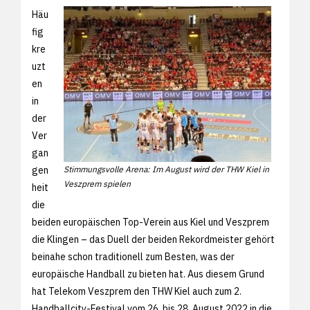
Häu
fig
kre
uzt
en
in
der
Ver
gan
gen
Stimmungsvolle Arena: Im August wird der THW Kiel in
Veszprem spielen
heit
die
beiden europäischen Top-Verein aus Kiel und Veszprem
die Klingen – das Duell der beiden Rekordmeister gehört
beinahe schon traditionell zum Besten, was der
europäische Handball zu bieten hat. Aus diesem Grund
hat Telekom Veszprem den THW Kiel auch zum 2.
Handballcity-Festival vom 26. bis 28. August 2022 in die