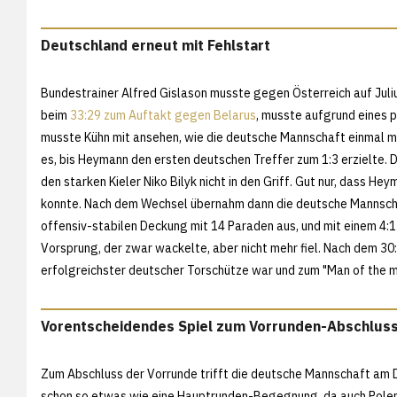
Deutschland erneut mit Fehlstart
Bundestrainer Alfred Gislason musste gegen Österreich auf Juliu
beim
33:29 zum Auftakt gegen Belarus
, musste aufgrund eines 
musste Kühn mit ansehen, wie die deutsche Mannschaft einmal me
es, bis Heymann den ersten deutschen Treffer zum 1:3 erzielte.
den starken Kieler Niko Bilyk nicht in den Griff. Gut nur, dass H
konnte. Nach dem Wechsel übernahm dann die deutsche Mannschaf
offensiv-stabilen Deckung mit 14 Paraden aus, und mit einem 4:1
Vorsprung, der zwar wackelte, aber nicht mehr fiel. Nach dem 30:
erfolgreichster deutscher Torschütze war und zum "Man of the m
Vorentscheidendes Spiel zum Vorrunden-Abschlus
Zum Abschluss der Vorrunde trifft die deutsche Mannschaft am D
schon so etwas wie eine Hauptrunden-Begegnung, da auch Polen 