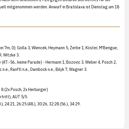
Duell mitgenommen werden. Anwurf in Bratislava ist Dienstag um 18
ei 7m, 0); Golla 3, Wiencek, Heymann 5, Zerbe 1, Köster, M'Bengue,
9, Witzke 3.
e (47.-56., keine Parade) - Hermann 1, Bozovic 3, Weber 4, Posch 2,
c n.e., Ranftl n.e., Dambock n.e., Bilyk 7, Wagner 3.
 8 (2x Posch, 2x Herburger)
rtritt), AUT 5/5
0.), 24:21, 26:25 (48.), 30:26, 32:28 (56.), 34:29.