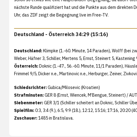
nächste Runde qualifiziert hat und die Punkte aus dem direkten 
Uhr, das ZDF zeigt die Begegnung live im Free-TV.
Deutschland - Österreich 34:29 (15:16)
Deutschland:
Klimpke (1.-60. Minute, 14 Paraden), Wolff (bei zw
Weber, Häfner 3, Schiller, Mertens 5, Ernst, Steinert 5, Kastening 
Österreich:
Doknic (1.-47., 56.-60. Minute, 11/1 Paraden), Häusl
Frimmel 9/5, Dicker n.e., Martinovic n.e., Herburger, Zeiner, Zivkovi
Schiedsrichter:
Gubica/Milosevic (Kroatien)
Strafminuten:
GER 8 (Ernst, Wiencek, M’Bengue, Steinert) / AUT
Siebenmeter:
GER 3/1 (Schiller scheitert an Doknic, Schiller Übe
Spielfilm:
0:3, 3:4 (9.), 6:5, 9:9 (18.), 12:12, 15:16; 17:16, 20:20 (4
Zuschauer:
1485 in Bratislava.