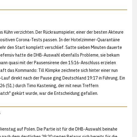
s Kühn verzichten. Der Rückraumspieler, einer der besten Akteure
positiven Corona-Tests passen. In der Hotelzimmer-Quarantäne
hr den Start komplett verschlief. Satte sieben Minuten dauerte
 Defensiv hatte die DHB-Auswahl ebenfalls Probleme, sie bekam
eymann quasi mit der Pausensirene den 15:16-Anschluss erzielen
t das Kommando: Till Klimpke zeichnete sich hinter einer nun
-Lauf direkt nach der Pause ging Deutschland 19:17 in Führung. Ein
26 (51.) durch Timo Kastening, der mit neun Treffern
atch" gekürt wurde, war die Entscheidung gefallen.
s
ienstag auf Polen. Die Partie ist für die DHB-Auswahl beinahe
nach dem deutlichen 29:20 gegen Belarus sich bereits für die