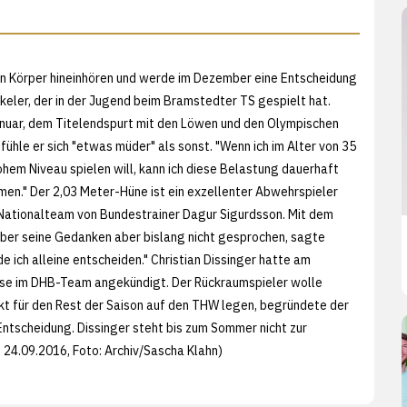
en Körper hineinhören und werde im Dezember eine Entscheidung
keler, der in der Jugend beim Bramstedter TS gespielt hat.
nuar, dem Titelendspurt mit den Löwen und den Olympischen
fühle er sich "etwas müder" als sonst. "Wenn ich im Alter von 35
ohem Niveau spielen will, kann ich diese Belastung dauerhaft
hmen." Der 2,03 Meter-Hüne ist ein exzellenter Abwehrspieler
 Nationalteam von Bundestrainer Dagur Sigurdsson. Mit dem
über seine Gedanken aber bislang nicht gesprochen, sagte
e ich alleine entscheiden." Christian Dissinger hatte am
use im DHB-Team angekündigt. Der Rückraumspieler wolle
t für den Rest der Saison auf den THW legen, begründete der
Entscheidung. Dissinger steht bis zum Sommer nicht zur
 24.09.2016, Foto: Archiv/
Sascha Klahn)