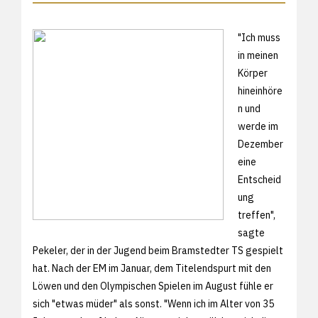
"Ich muss
in meinen
Körper
hineinhöre
n und
werde im
Dezember
eine
Entscheid
ung
treffen",
sagte
Pekeler, der in der Jugend beim Bramstedter TS gespielt
hat. Nach der EM im Januar, dem Titelendspurt mit den
Löwen und den Olympischen Spielen im August fühle er
sich "etwas müder" als sonst. "Wenn ich im Alter von 35