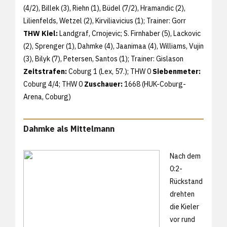
(4/2), Billek (3), Riehn (1), Büdel (7/2), Hramandic (2),
Lilienfelds, Wetzel (2), Kirviliavicius (1); Trainer: Gorr
THW Kiel:
Landgraf, Crnojevic; S. Firnhaber (5), Lackovic
(2), Sprenger (1), Dahmke (4), Jaanimaa (4), Williams, Vujin
(3), Bilyk (7), Petersen, Santos (1); Trainer: Gislason
Zeitstrafen:
Coburg 1 (Lex, 57.); THW 0
Siebenmeter:
Coburg 4/4; THW 0
Zuschauer:
1668 (HUK-Coburg-
Arena, Coburg)
Dahmke als Mittelmann
Nach dem
0:2-
Rückstand
drehten
die Kieler
vor rund