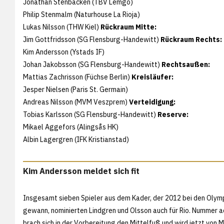
Jonathan Stenbäcken (TBV Lemgo)
Philip Stenmalm (Naturhouse La Rioja)
Lukas Nilsson (THW Kiel)
Rückraum Mitte:
Jim Gottfridsson (SG Flensburg-Handewitt)
Rückraum Rechts:
Kim Andersson (Ystads IF)
Johan Jakobsson (SG Flensburg-Handewitt)
Rechtsaußen:
Mattias Zachrisson (Füchse Berlin)
Kreisläufer:
Jesper Nielsen (Paris St. Germain)
Andreas Nilsson (MVM Veszprem)
Verteidigung:
Tobias Karlsson (SG Flensburg-Handewitt)
Reserve:
Mikael Aggefors (Alingsås HK)
Albin Lagergren (IFK Kristianstad)
Kim Andersson meldet sich fit
Insgesamt sieben Spieler aus dem Kader, der 2012 bei den Olymp
gewann, nominierten Lindgren und Olsson auch für Rio. Nummer 
brach sich in der Vorbereitung den Mittelfuß und wird jetzt von 