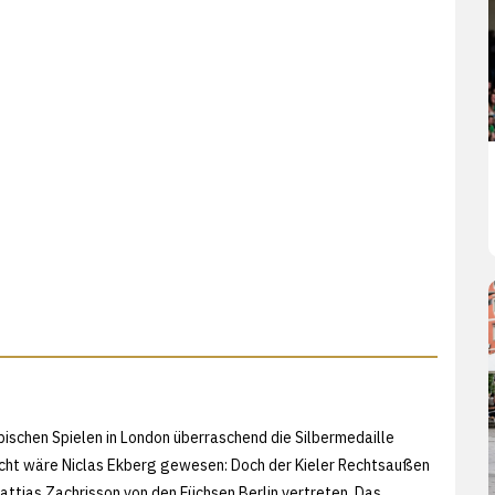
ischen Spielen in London überraschend die Silbermedaille
acht wäre Niclas Ekberg gewesen: Doch der Kieler Rechtsaußen
Mattias Zachrisson von den Füchsen Berlin vertreten. Das