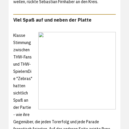
weilen, rückte Sebastian Firnhaber an den Kreis.
Viel Spaß auf und neben der Platte
Klasse
Stimmung
zwischen
THW-Fans
und THW-
SpielernDi
e "Zebras"
hatten
sichtlich
Spaß an
der Partie
- wie ihre
Gegenüber, die jeden Torerfolg und jede Parade
frenetisch feierten. Auf der anderen Seite zeigte Rune