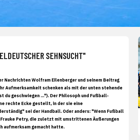
FELDEUTSCHER SEHNSUCHT"
ieler Nachrichten Wolfram Eilenberger und seinem Beitrag
mehr Aufmerksamkeit schenken als mit der unten stehende
t du geschwiegen ..."). Der Philosoph und Fußball-
ne rechte Ecke gestellt, in der sie eine
erständig" sei der Handball. Oder anders: "Wenn Fußball
n Frauke Petry, die zuletzt mit umstrittenen Äußerungen
ch aufmerksam gemacht hatte.