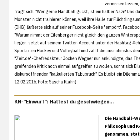
vermissen lassen, 
fragt sich: "Wer gerne Handball guckt, ist ein halber Nazi? Das 
Monaten nicht trainieren können, weil ihre Halle zur Flüchtlings
(DHB) äußerte sich auf seiner Facebook-Seite "empört". Facebook-
"Warum nimmt der Eilenberger nicht gleich den ganzen Winterspor
liegen, setzt auf seinem Twitter-Account unter der Hashtag #ehrl
Sportarten Hockey und Volleyball und zählt die ausnahmslos de
"Zeit.de"-Chefredakteur Jochen Wegner nun ankündigte, das The
greifenden Kritik noch einmal aufgreifen zu wollen, sonnt sich Ei
diskursöffnenden "kalkulierten Tabubruch". Es bleibt ein Dilemm
12.02.2016, Foto:
Sascha Klahn)
KN-"Einwurf": Hättest du geschwiegen...
Die Handball-We
Philosoph und Ko
genommen, statt