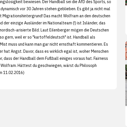
ngslosigkeit bewiesen. Der Handball sei die AfD des Sports, so
ldynamisch vor 30 Jahren stehen geblieben. Es gibt ja nicht mal
it Migrationshintergrund! Das macht Wolfram an den deutschen
 der einzige Ausländer im Nationalteam (!) ist Isländer, das
 nordisch-arisierte Bild. Laut Eilenberger mögen die Deutschen
o gern, weil er so "kartoffeldeutsch" ist. Handball als
 Mist muss und kann man gar nicht ernsthaft kommentieren. Es
er hat Angst. Davor, dass es wirklich egal ist, woher Menschen
, dass der Handball dem Fußball einiges voraus hat. Fairness
 Wolfram. Hättest du geschwiegen, wärst du Philosoph
om 11.02.2016)