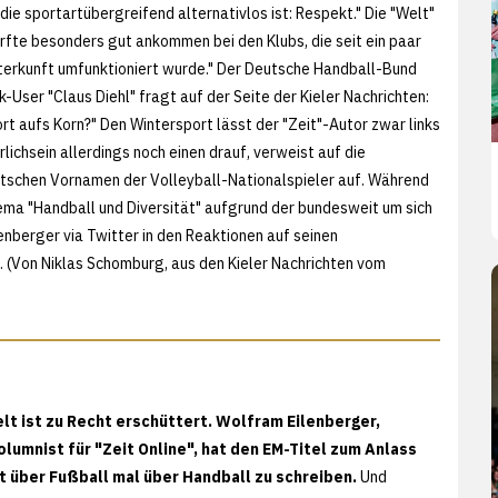
die sportartübergreifend alternativlos ist: Respekt." Die "Welt"
dürfte besonders gut ankommen bei den Klubs, die seit ein paar
unterkunft umfunktioniert wurde." Der Deutsche Handball-Bund
User "Claus Diehl" fragt auf der Seite der Kieler Nachrichten:
t aufs Korn?" Den Wintersport lässt der "Zeit"-Autor zwar links
ichsein allerdings noch einen drauf, verweist auf die
utschen Vornamen der Volleyball-Nationalspieler auf. Während
ma "Handball und Diversität" aufgrund der bundesweit um sich
lenberger via Twitter in den Reaktionen auf seinen
a. (Von Niklas Schomburg, aus den
Kieler Nachrichten vom
lt ist zu Recht erschüttert. Wolfram Eilenberger,
lumnist für "Zeit Online", hat den EM-Titel zum Anlass
 über Fußball mal über Handball zu schreiben.
Und