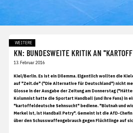
WEITERE
KN: BUNDESWEITE KRITIK AN "KARTOF
13. Februar 2016
Kiel/Berlin. Es ist ein Dilemma. Eigentlich wollten die K
auf "Zeit.de" ("Die Alternative für Deutschland") nicht 
Glosse in der Ausgabe der Zeitung am Donnerstag ("Hättes
Kolumnist hatte die Sportart Handball (und ihre Fans) in ei
"kartoffeldeutsche Sehnsucht" bediene. "Blutnah und wid
Merkel ist, ist Handball Petry". Gemeint ist die AfD-Chefi
über den Schusswaffengebrauch gegen Flüchtlinge auf si