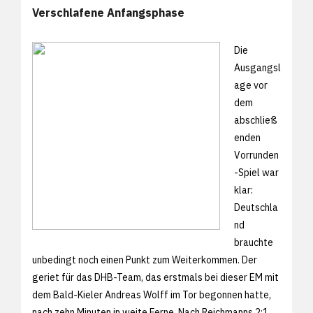
Verschlafene Anfangsphase
Die
Ausgangsl
age vor
dem
abschließ
enden
Vorrunden
-Spiel war
klar:
Deutschla
nd
brauchte
unbedingt noch einen Punkt zum Weiterkommen. Der
geriet für das DHB-Team, das erstmals bei dieser EM mit
dem Bald-Kieler Andreas Wolff im Tor begonnen hatte,
nach zehn Minuten in weite Ferne. Nach Reichmanns 2:1