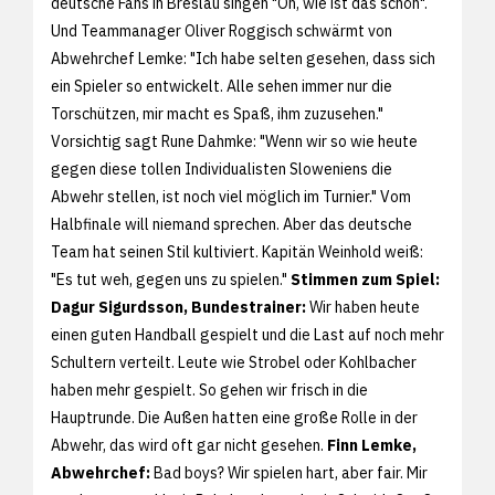
deutsche Fans in Breslau singen "Oh, wie ist das schön".
Und Teammanager Oliver Roggisch schwärmt von
Abwehrchef Lemke: "Ich habe selten gesehen, dass sich
ein Spieler so entwickelt. Alle sehen immer nur die
Torschützen, mir macht es Spaß, ihm zuzusehen."
Vorsichtig sagt Rune Dahmke: "Wenn wir so wie heute
gegen diese tollen Individualisten Sloweniens die
Abwehr stellen, ist noch viel möglich im Turnier." Vom
Halbfinale will niemand sprechen. Aber das deutsche
Team hat seinen Stil kultiviert. Kapitän Weinhold weiß:
"Es tut weh, gegen uns zu spielen."
Stimmen zum Spiel:
Dagur Sigurdsson, Bundestrainer:
Wir haben heute
einen guten Handball gespielt und die Last auf noch mehr
Schultern verteilt. Leute wie Strobel oder Kohlbacher
haben mehr gespielt. So gehen wir frisch in die
Hauptrunde. Die Außen hatten eine große Rolle in der
Abwehr, das wird oft gar nicht gesehen.
Finn Lemke,
Abwehrchef:
Bad boys? Wir spielen hart, aber fair. Mir