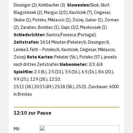
Dissinger (2), Kohlbacher (3)
Slowenien:
Skok, Skof;
Blagotinsek (2), Marguc (2/1), Kavticnik (7), Cingesar,
Skube (1), Poteko, Miklavcic (1), Zvizej, Gaber (1), Zorman
(2), Zarabec, Bombac (1), Gajic (3/2, Mavkovsek (1)
Schiedsrichter:
Santos/Fonseca (Portugal)
Zeitstrafen:
14:14 Minuten (Pekeler/6, Dissinger/4,
Lemke3, Fäth – Poteko/6, Kavticnik, Cingesar, Miklavcic,
Zvizej)
Rote Karten:
Pekeler (56.), Poteko (57.), jeweils
nach dritten Zeitstrafen
Siebenmeter:
3/3: 4/4
Spielfilm:
2:3 (8.), 2:5 (10.), 5:5 (16.), 6:5 (16.), 8:6 (20.),
9:9 (25.), 12:9 (28.), 12:10;
15:11 (38.) 20:15 (49.) 25:18 (58.), 25:21. Zuschauer: 6000
in Breslau
12:10 zur Pause
Mit