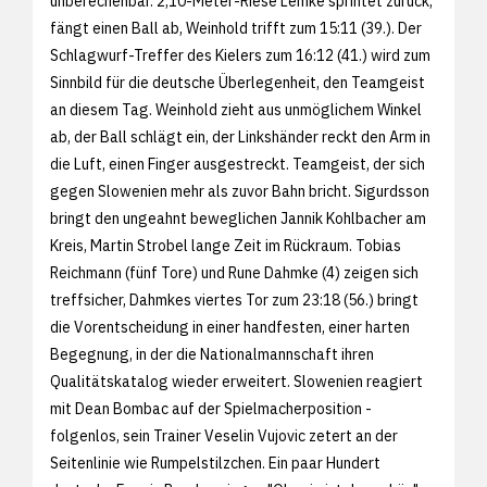
unberechenbar. 2,10-Meter-Riese Lemke sprintet zurück,
fängt einen Ball ab, Weinhold trifft zum 15:11 (39.). Der
Schlagwurf-Treffer des Kielers zum 16:12 (41.) wird zum
Sinnbild für die deutsche Überlegenheit, den Teamgeist
an diesem Tag. Weinhold zieht aus unmöglichem Winkel
ab, der Ball schlägt ein, der Linkshänder reckt den Arm in
die Luft, einen Finger ausgestreckt. Teamgeist, der sich
gegen Slowenien mehr als zuvor Bahn bricht. Sigurdsson
bringt den ungeahnt beweglichen Jannik Kohlbacher am
Kreis, Martin Strobel lange Zeit im Rückraum. Tobias
Reichmann (fünf Tore) und Rune Dahmke (4) zeigen sich
treffsicher, Dahmkes viertes Tor zum 23:18 (56.) bringt
die Vorentscheidung in einer handfesten, einer harten
Begegnung, in der die Nationalmannschaft ihren
Qualitätskatalog wieder erweitert. Slowenien reagiert
mit Dean Bombac auf der Spielmacherposition -
folgenlos, sein Trainer Veselin Vujovic zetert an der
Seitenlinie wie Rumpelstilzchen. Ein paar Hundert