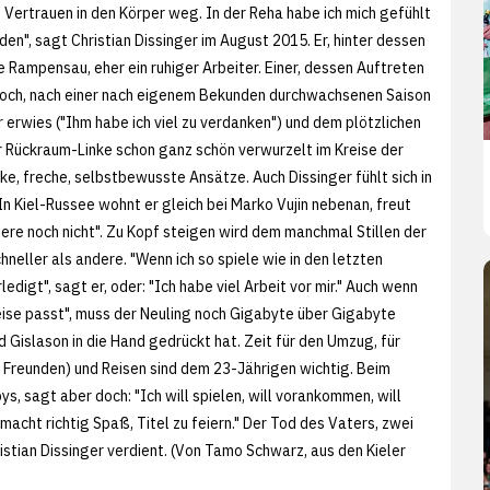
 Vertrauen in den Körper weg. In der Reha habe ich mich gefühlt
den", sagt Christian Dissinger im August 2015. Er, hinter dessen
ne Rampensau, eher ein ruhiger Arbeiter. Einer, dessen Auftreten
ennoch, nach einer nach eigenem Bekunden durchwachsenen Saison
r erwies ("Ihm habe ich viel zu verdanken") und dem plötzlichen
der Rückraum-Linke schon ganz schön verwurzelt im Kreise der
rke, freche, selbstbewusste Ansätze. Auch Dissinger fühlt sich in
In Kiel-Russee wohnt er gleich bei Marko Vujin nebenan, freut
riere noch nicht". Zu Kopf steigen wird dem manchmal Stillen der
hneller als andere. "Wenn ich so spiele wie in den letzten
digt", sagt er, oder: "Ich habe viel Arbeit vor mir." Auch wenn
ise passt", muss der Neuling noch Gigabyte über Gigabyte
d Gislason in die Hand gedrückt hat. Zeit für den Umzug, für
t Freunden) und Reisen sind dem 23-Jährigen wichtig. Beim
ys, sagt aber doch: "Ich will spielen, will vorankommen, will
acht richtig Spaß, Titel zu feiern." Der Tod des Vaters, zwei
istian Dissinger verdient. (Von Tamo Schwarz, aus den
Kieler