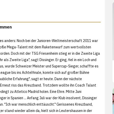
kommen
les anders: Noch bei der Junioren-Weltmeisterschaft 2011 war
roße Mega-Talent mit dem Raketenwurf zum wertvollsten
orden. Doch mit der TSG Friesenheim stieg er in die Zweite Liga
r als Zweite Liga", sagt Dissinger. Er ging, fiel in ein Loch und
us, wurde Schweizer Meister und Supercup-Sieger, schaffte es
eague bis ins Achtelfinale, konnte sich auf großer Bühne
aubliche Erfahrung", sagt er heute. Dann der nächste
 Erneut riss das Kreuzband. Trotzdem wollte ihn Coach Talant
ngt zu Atletico Madrid holen. Eine Ehre. Mitte Juni
nger in Spanien ... Anfang Juli war der Klub insolvent, Dissinger
an. "Ich war menschlich enttäuscht." Gerissenes Kreuzband,
er stand wieder allein da, hielt sich in Leutershausen in der