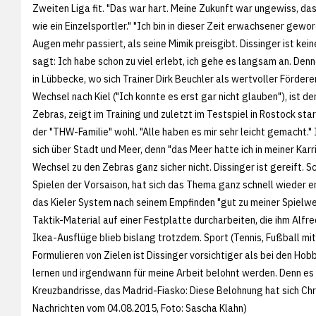
Zweiten Liga fit. "Das war hart. Meine Zukunft war ungewiss, das
wie ein Einzelsportler." "Ich bin in dieser Zeit erwachsener gewor
Augen mehr passiert, als seine Mimik preisgibt. Dissinger ist kei
sagt: Ich habe schon zu viel erlebt, ich gehe es langsam an. D
in Lübbecke, wo sich Trainer Dirk Beuchler als wertvoller Fördere
Wechsel nach Kiel ("Ich konnte es erst gar nicht glauben"), ist 
Zebras, zeigt im Training und zuletzt im Testspiel in Rostock sta
der "THW-Familie" wohl. "Alle haben es mir sehr leicht gemacht." 
sich über Stadt und Meer, denn "das Meer hatte ich in meiner Kar
Wechsel zu den Zebras ganz sicher nicht. Dissinger ist gereift. Sc
Spielen der Vorsaison, hat sich das Thema ganz schnell wieder erle
das Kieler System nach seinem Empfinden "gut zu meiner Spielwe
Taktik-Material auf einer Festplatte durcharbeiten, die ihm Alfre
Ikea-Ausflüge blieb bislang trotzdem. Sport (Tennis, Fußball mi
Formulieren von Zielen ist Dissinger vorsichtiger als bei den Hobb
lernen und irgendwann für meine Arbeit belohnt werden. Denn es m
Kreuzbandrisse, das Madrid-Fiasko: Diese Belohnung hat sich Chr
Nachrichten vom 04.08.2015, Foto:
Sascha Klahn)