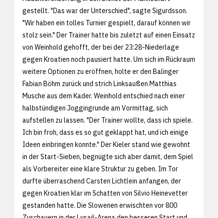
gestellt. "Das war der Unterschied", sagte Sigurdsson.
"Wir haben ein tolles Turnier gespielt, darauf können wir
stolz sein." Der Trainer hatte bis zuletzt auf einen Einsatz
von Weinhold gehofft, der bei der 23:28-Niederlage
gegen Kroatien noch pausiert hatte. Um sich im Rückraum
weitere Optionen zu eröffnen, holte er den Balinger
Fabian Böhm zurück und strich Linksaußen Matthias
Musche aus dem Kader. Weinhold entschied nach einer
halbstündigen Joggingrunde am Vormittag, sich
aufstellen zu lassen. "Der Trainer wollte, dass ich spiele.
Ich bin froh, dass es so gut geklappt hat, und ich einige
Ideen einbringen konnte." Der Kieler stand wie gewohnt
in der Start-Sieben, begnügte sich aber damit, dem Spiel
als Vorbereiter eine klare Struktur zu geben. Im Tor
durfte überraschend Carsten Lichtlein anfangen, der
gegen Kroatien klar im Schatten von Silvio Heinevetter
gestanden hatte. Die Slowenen erwischten vor 800
Zuschauern in der Lusail-Arena den besseren Start und