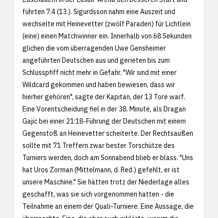
führten 7:4 (13.). Sigurdsson nahm eine Auszeit und
wechselte mit Heinevetter (zwölf Paraden) für Lichtlein
(eine) einen Matchwinner ein. Innerhalb von 68 Sekunden
glichen die vom überragenden Uwe Gensheimer
angeführten Deutschen aus und gerieten bis zum
Schlusspfiff nicht mehr in Gefahr. "Wir sind mit einer
Wildcard gekommen und haben bewiesen, dass wir
hierher gehören", sagte der Kapitän, der 13 Tore warf.
Eine Vorentscheidung fiel in der 38. Minute, als Dragan
Gajic bei einer 21:18-Führung der Deutschen mit einem
Gegenstoß an Heinevetter scheiterte. Der Rechtsaußen
sollte mit 71 Treffern zwar bester Torschütze des
Turniers werden, doch am Sonnabend blieb er blass. "Uns
hat Uros Zorman (Mittelmann, d. Red.) gefehlt, er ist
unsere Maschine." Sie hätten trotz der Niederlage alles
geschafft, was sie sich vorgenommen hatten - die
Teilnahme an einem der Quali-Turniere. Eine Aussage, die