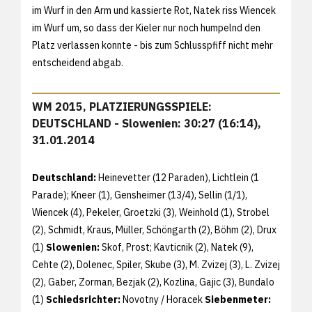
im Wurf in den Arm und kassierte Rot, Natek riss Wiencek
im Wurf um, so dass der Kieler nur noch humpelnd den
Platz verlassen konnte - bis zum Schlusspfiff nicht mehr
entscheidend abgab.
WM 2015, PLATZIERUNGSSPIELE:
DEUTSCHLAND - Slowenien: 30:27 (16:14),
31.01.2014
Deutschland:
Heinevetter (12 Paraden), Lichtlein (1
Parade); Kneer (1), Gensheimer (13/4), Sellin (1/1),
Wiencek (4), Pekeler, Groetzki (3), Weinhold (1), Strobel
(2), Schmidt, Kraus, Müller, Schöngarth (2), Böhm (2), Drux
(1)
Slowenien:
Skof, Prost; Kavticnik (2), Natek (9),
Cehte (2), Dolenec, Spiler, Skube (3), M. Zvizej (3), L. Zvizej
(2), Gaber, Zorman, Bezjak (2), Kozlina, Gajic (3), Bundalo
(1)
Schiedsrichter:
Novotny / Horacek
Siebenmeter: