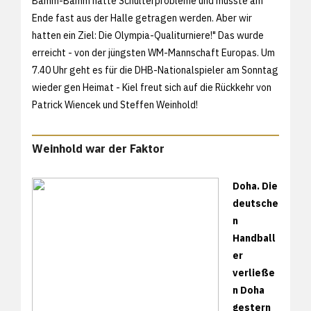
Bamm-Bamm hatte Schulterprobleme und musste am
Ende fast aus der Halle getragen werden. Aber wir
hatten ein Ziel: Die Olympia-Qualiturniere!" Das wurde
erreicht - von der jüngsten WM-Mannschaft Europas. Um
7.40 Uhr geht es für die DHB-Nationalspieler am Sonntag
wieder gen Heimat - Kiel freut sich auf die Rückkehr von
Patrick Wiencek und Steffen Weinhold!
Weinhold war der Faktor
Doha. Die
deutsche
n
Handball
er
verließe
n Doha
gestern