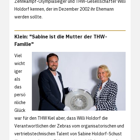
Zehnkampf-Olympiasieger und THW-Gesellschafter Willi
Holdorf kennen, der im Dezember 2002 ihr Ehemann
werden sollte.
Klein: "Sabine ist die Mutter der THW-
Familie"
Viel
wicht
iger
als
das
persö
nliche
Glück
war für den THW Kiel aber, dass Willi Holdorf die
Verantwortlichen der Zebras vom organisatorischen und
vertriebstechnischen Talent von Sabine Holdorf-Schust