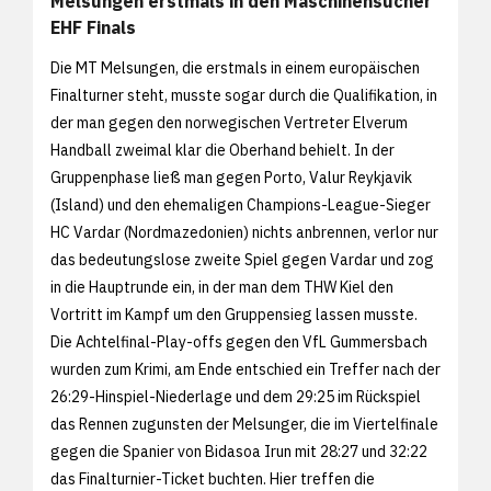
Melsungen erstmals in den Maschinensucher
EHF Finals
Die MT Melsungen, die erstmals in einem europäischen
Finalturner steht, musste sogar durch die Qualifikation, in
der man gegen den norwegischen Vertreter Elverum
Handball zweimal klar die Oberhand behielt. In der
Gruppenphase ließ man gegen Porto, Valur Reykjavik
(Island) und den ehemaligen Champions-League-Sieger
HC Vardar (Nordmazedonien) nichts anbrennen, verlor nur
das bedeutungslose zweite Spiel gegen Vardar und zog
in die Hauptrunde ein, in der man dem THW Kiel den
Vortritt im Kampf um den Gruppensieg lassen musste.
Die Achtelfinal-Play-offs gegen den VfL Gummersbach
wurden zum Krimi, am Ende entschied ein Treffer nach der
26:29-Hinspiel-Niederlage und dem 29:25 im Rückspiel
das Rennen zugunsten der Melsunger, die im Viertelfinale
gegen die Spanier von Bidasoa Irun mit 28:27 und 32:22
das Finalturnier-Ticket buchten. Hier treffen die