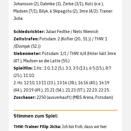
Johansson (2), Dahmke (3), Zerbe (3/1), Kutz (n.e.),
Madsen (7/1), Bilyk, á Skipagötu (2), Imre (4/2); Trainer:
Jicha
Schiedsrichter:
Julian Fedtke / Niels Wienrich
Zeitstrafen:
Potsdam: 2 (Kofler (20., 51.)) / THW: 1
/(Duvnjak (52.))
Siebenmeter:
Potsdam: 1/1 / THW: 6/4 (Höler hält Imre
(47.), Madsen an die Latte (55.)
Spielfilm:
1.Hz.: 1:0, 1:2 (5.), 3:3, 3:5 (13.), 6:5 (15.), 8:7
(25.), 11:10;
2. Hz: 12:10, 13:11 (33.), 13:16 (38.), 16:16 (40.), 16:19
(44.), 20:19 (49.), 21:21 (54.), 21:23 (57.), 22:23, 22:25.
Zuschauer:
2250 (ausverkauft) (MBS Arena, Potsdam)
Stimmen zum Spiel:
THW-Trainer Filip Jicha:
Ich bin froh, dass wir hier