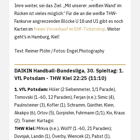
Imre weiter, sei das Ziel: „Mit unserer ‚weißen Wand‘ im
Rücken ist vieles möglich.“ Für die an die weiße THW-
Fankurve angrenzenden Blöcke U 18 und U1 gibt es noch
Karten im
freien Vorverkauf im EHF-Ticketshop
. Weiter
geht’s in Hamburg, Kiel!
Text: Reimer Plöhn / Fotos: Engel.Photography
DAIKIN Handball-Bundesliga, 30. Spieltag: 1.
VfL Potsdam - THW Kiel 22:25 (11:10)
1. VfL Potsdam:
Höler (2 Siebenmeter, 1/1 Parade),
Tomovski (1.-60., 12 Paraden), Ferjan (n.e.); Simic (4),
Paulnsteiner (3), Kofler (1), Schramm, Günther, Klein,
Akakpo (6), Orlov (5), Gorpishin, Fuhrmann (1/1), Kix, Kraus
(2); Trainer: Kurtagic
THW Kiel:
Mrkva (n.e.), Wolff (1.-60., 21 Paraden);
Duvnjak, Landin (1), Överby, Wiencek (2), Pabst (1),