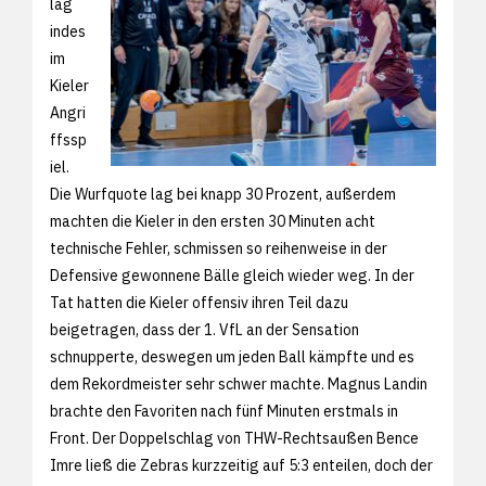
lag
indes
im
Kieler
Angri
ffssp
iel.
Die Wurfquote lag bei knapp 30 Prozent, außerdem
machten die Kieler in den ersten 30 Minuten acht
technische Fehler, schmissen so reihenweise in der
Defensive gewonnene Bälle gleich wieder weg. In der
Tat hatten die Kieler offensiv ihren Teil dazu
beigetragen, dass der 1. VfL an der Sensation
schnupperte, deswegen um jeden Ball kämpfte und es
dem Rekordmeister sehr schwer machte. Magnus Landin
brachte den Favoriten nach fünf Minuten erstmals in
Front. Der Doppelschlag von THW-Rechtsaußen Bence
Imre ließ die Zebras kurzzeitig auf 5:3 enteilen, doch der