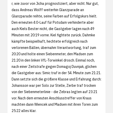
r, wie zuvor von Jicha prognostiziert, aber nicht. Nur gut,
dass Andreas Wolff weiterhin Glanzparade an
Glanzparade reihte, seine Farben auf Erfolgskurs hielt.
Den erneuten 4:0-Lauf für Potsdam verhinderte aber
auch Kiels Bester nicht, die Gastgeber lagen nach 49
Minuten mit 20:19 vorne. Kiel fightete zurück. Dahmke
kämpfte beispielhaft, hechtete erfolgreich nach
verlorenen Bällen, übernahm Verantwortung, traf zum
20:20 und holte einen Siebenmeter, den Madsen zum
21:20 in den linken VfL-Torwinkel drosch. Einmal noch,
nach einer Zeitstrafe gegen Domagoj Duvnjak, glichen
die Gastgeber aus: Simic traf in der 54. Minute zum 21:21.
Dann setzte sich die größere Klasse und Erfahrung durch:
Johansson war per Solo zur Stelle, Zerbe traf trocken
von der Siebenmeterlinie - die Zebras legten auf 23:21
vor. Nach dem erneuten Anschlusstreffer von Kraus
machten dann Wiencek und Madsen mit ihren Toren zum
25:22 alles klar.