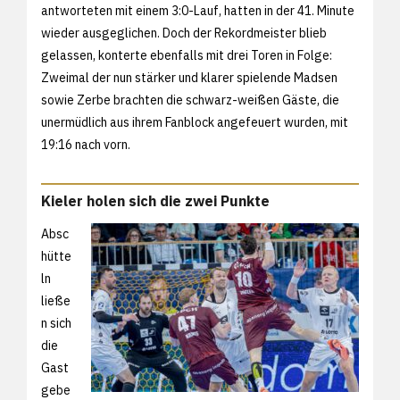
antworteten mit einem 3:0-Lauf, hatten in der 41. Minute
wieder ausgeglichen. Doch der Rekordmeister blieb
gelassen, konterte ebenfalls mit drei Toren in Folge:
Zweimal der nun stärker und klarer spielende Madsen
sowie Zerbe brachten die schwarz-weißen Gäste, die
unermüdlich aus ihrem Fanblock angefeuert wurden, mit
19:16 nach vorn.
Kieler holen sich die zwei Punkte
Absc
hütte
ln
ließe
n sich
die
Gast
gebe