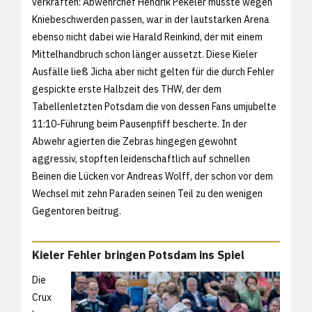
verkraften: Abwehrchef Hendrik Pekeler musste wegen
Kniebeschwerden passen, war in der lautstarken Arena
ebenso nicht dabei wie Harald Reinkind, der mit einem
Mittelhandbruch schon länger aussetzt. Diese Kieler
Ausfälle ließ Jicha aber nicht gelten für die durch Fehler
gespickte erste Halbzeit des THW, der dem
Tabellenletzten Potsdam die von dessen Fans umjubelte
11:10-Führung beim Pausenpfiff bescherte. In der
Abwehr agierten die Zebras hingegen gewohnt
aggressiv, stopften leidenschaftlich auf schnellen
Beinen die Lücken vor Andreas Wolff, der schon vor dem
Wechsel mit zehn Paraden seinen Teil zu den wenigen
Gegentoren beitrug.
Kieler Fehler bringen Potsdam ins Spiel
Die
Crux