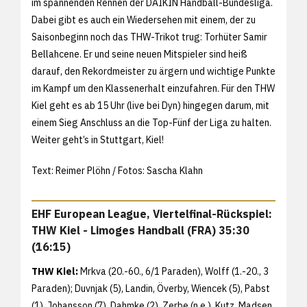
im spannenden Rennen der DAIKIN Handball-Bundesliga.
Dabei gibt es auch ein Wiedersehen mit einem, der zu
Saisonbeginn noch das THW-Trikot trug: Torhüter Samir
Bellahcene. Er und seine neuen Mitspieler sind heiß
darauf, den Rekordmeister zu ärgern und wichtige Punkte
im Kampf um den Klassenerhalt einzufahren. Für den THW
Kiel geht es ab 15 Uhr (live bei Dyn) hingegen darum, mit
einem Sieg Anschluss an die Top-Fünf der Liga zu halten.
Weiter geht’s in Stuttgart, Kiel!
Text: Reimer Plöhn / Fotos: Sascha Klahn
EHF European League, Viertelfinal-Rückspiel:
THW Kiel - Limoges Handball (FRA) 35:30
(16:15)
THW Kiel:
Mrkva (20.-60., 6/1 Paraden), Wolff (1.-20., 3
Paraden); Duvnjak (5), Landin, Överby, Wiencek (5), Pabst
(1), Johansson (7), Dahmke (2), Zerbe (n.e.), Kutz, Madsen