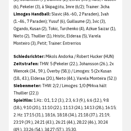
(6), Pekeler (3), á Skipagötu, Imre (6/2); Trainer: Jicha
Limoges Handball:
Slavic (46.-60., 2 Paraden), Ivah
(1.-46., 7 Paraden); Yusuf (6), Guillaume (2), Ivic (3),
Ogando, Kusan (2), Tokic, Turchenko (4), Azkue Saizar (1),
Nieto (2), Thuillier (1), Hristic, Elderaa (5), Varela
Monteiro (3), Petit; Trainer: Entrerrios
Schiedsrichter:
Mikols Andorka / Robert Hucker (HUN)
Zeitstrafen:
THW: 5 (Pekeler (22.), Johansson (26.), 2x
Wiencek (34., 59.), Överby (58.)) / Limoges: 5 (2x Kusan
(18., 43.), Elderaa (20.), Nieto (44.), Varela Monteira (52.))
Siebenmeter:
THW: 2/2 / Limoges: 1/0 (Mrkva hält
Thuillier (22.))
Spielfilm:
1.Hz.: 0:1, 1:2 (3.), 2:3, 6:3 (9.), 6:6 (12.), 9:8
(18.), 9:10 (20.), 11:10 (22.), 11:13 (24.), 14:13 (28.), 16:15;
2. Hz: 17:15 (31.), 18:16, 18:18 (34.), 21:18 (37.), 21:19,
23:19 (39.), 24:21 (43.), 26:21 (44.), 28:22 (46.), 30:24
(49.), 33:26 (54.), 34:27 (57.), 35:30.