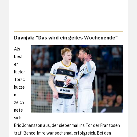
Duvnjak: "Das wird ein geiles Wochenende"
Als
best
er
Kieler
Torsc
hütze
n
zeich
nete
sich
Eric Johansson aus, der siebenmal ins Tor der Franzosen
traf. Bence Imre war sechsmal erfolgreich. Bei den