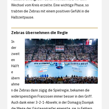
Wechsel vom Kreis erzielte. Eine wichtige Phase, so
trabten die Zebras mit einem positiven Gefühl in die
Halbzeitpause.
Zebras übernehmen die Regie
In
der
zweit
en
Hälft
e
übern
ahme
n die Zebras dann zügig die Spielregie, bekamen die
widerspenstigen Franzosen immer besser in den Griff.
Auch dank einer 3-2-1-Abwehr, in der Domagoj Duvnjak
die Wege der Gästeangreifer einengte, sie zu Fehlern