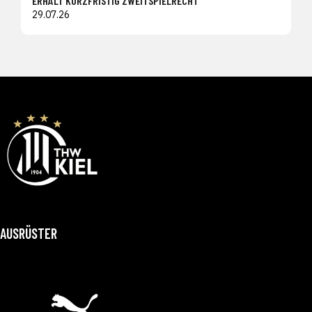
ERHÄLT KURZFRISTIG ZWEITSPIELRECHT
29.07.26
AUSRÜSTER