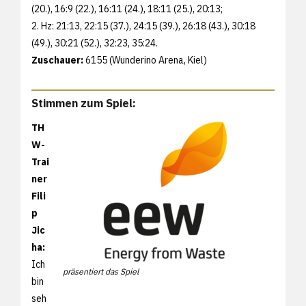
(20.), 16:9 (22.), 16:11 (24.), 18:11 (25.), 20:13;
2. Hz: 21:13, 22:15 (37.), 24:15 (39.), 26:18 (43.), 30:18
(49.), 30:21 (52.), 32:23, 35:24.
Zuschauer:
6155 (Wunderino Arena, Kiel)
Stimmen zum Spiel:
TH
W-
Trai
ner
Fili
p
Jic
ha:
Ich
präsentiert das Spiel
bin
seh