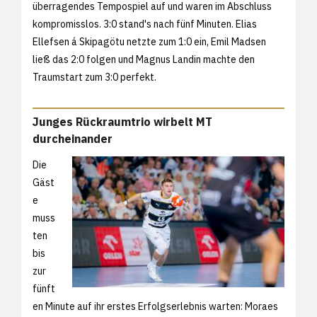
überragendes Tempospiel auf und waren im Abschluss
kompromisslos. 3:0 stand's nach fünf Minuten. Elias
Ellefsen á Skipagötu netzte zum 1:0 ein, Emil Madsen
ließ das 2:0 folgen und Magnus Landin machte den
Traumstart zum 3:0 perfekt.
Junges Rückraumtrio wirbelt MT
durcheinander
Die
Gäst
e
muss
ten
bis
zur
fünft
en Minute auf ihr erstes Erfolgserlebnis warten: Moraes