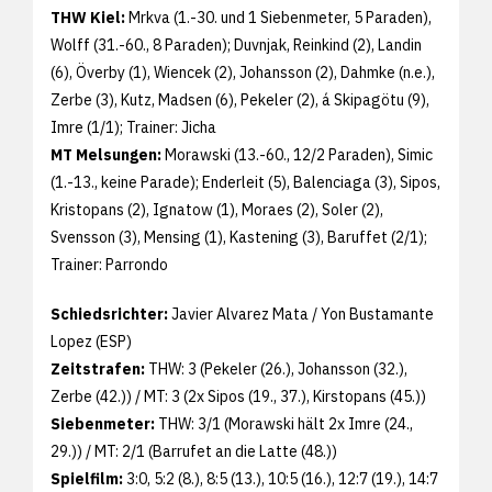
THW Kiel:
Mrkva (1.-30. und 1 Siebenmeter, 5 Paraden),
Wolff (31.-60., 8 Paraden); Duvnjak, Reinkind (2), Landin
(6), Överby (1), Wiencek (2), Johansson (2), Dahmke (n.e.),
Zerbe (3), Kutz, Madsen (6), Pekeler (2), á Skipagötu (9),
Imre (1/1); Trainer: Jicha
MT Melsungen:
Morawski (13.-60., 12/2 Paraden), Simic
(1.-13., keine Parade); Enderleit (5), Balenciaga (3), Sipos,
Kristopans (2), Ignatow (1), Moraes (2), Soler (2),
Svensson (3), Mensing (1), Kastening (3), Baruffet (2/1);
Trainer: Parrondo
Schiedsrichter:
Javier Alvarez Mata / Yon Bustamante
Lopez (ESP)
Zeitstrafen:
THW: 3 (Pekeler (26.), Johansson (32.),
Zerbe (42.)) / MT: 3 (2x Sipos (19., 37.), Kirstopans (45.))
Siebenmeter:
THW: 3/1 (Morawski hält 2x Imre (24.,
29.)) / MT: 2/1 (Barrufet an die Latte (48.))
Spielfilm:
3:0, 5:2 (8.), 8:5 (13.), 10:5 (16.), 12:7 (19.), 14:7