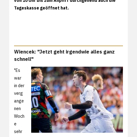
von 10 Uhr bis zum Anpfiff durchgehend auch die
Tageskasse geöffnet hat.
Wiencek: "Jetzt geht irgendwie alles ganz
schnell"
"Es
war
in der
verg
ange
nen
Woch
e
sehr