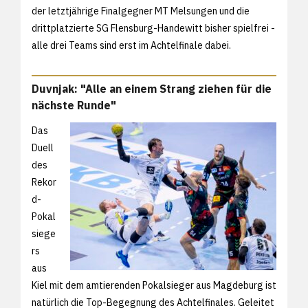
der letztjährige Finalgegner MT Melsungen und die
drittplatzierte SG Flensburg-Handewitt bisher spielfrei -
alle drei Teams sind erst im Achtelfinale dabei.
Duvnjak: "Alle an einem Strang ziehen für die
nächste Runde"
Das
Duell
des
Rekor
d-
Pokal
siege
rs
aus
Kiel mit dem amtierenden Pokalsieger aus Magdeburg ist
natürlich die Top-Begegnung des Achtelfinales. Geleitet