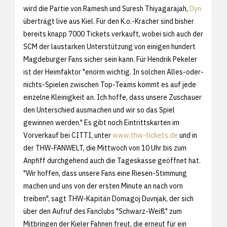
wird die Partie von Ramesh und Suresh Thiyagarajah,
Dyn
überträgt live aus Kiel. Für den K.o.-Kracher sind bisher
bereits knapp 7000 Tickets verkauft, wobei sich auch der
SCM der laustarken Unterstützung von einigen hundert
Magdeburger Fans sicher sein kann. Für Hendrik Pekeler
ist der Heimfaktor "enorm wichtig. In solchen Alles-oder-
nichts-Spielen zwischen Top-Teams kommt es auf jede
einzelne Kleinigkeit an. Ich hoffe, dass unsere Zuschauer
den Unterschied ausmachen und wir so das Spiel
gewinnen werden." Es gibt noch Eintrittskarten im
Vorverkauf bei CITTI, unter
www.thw-tickets.de
und in
der THW-FANWELT, die Mittwoch von 10 Uhr bis zum
Anpfiff durchgehend auch die Tageskasse geöffnet hat.
"Wir hoffen, dass unsere Fans eine Riesen-Stimmung
machen und uns von der ersten Minute an nach vorn
treiben", sagt THW-Kapitän Domagoj Duvnjak, der sich
über den Aufruf des Fanclubs "Schwarz-Weiß" zum
Mitbringen der Kieler Fahnen freut, die erneut für ein