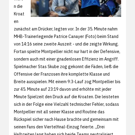
n die
Kroat
en
zunächst am Drücker, legten vor. In der 35. Minute nahm
MHB-Trainerlegende Patrice Canayer (Foto) beim Stand
von 14:16 seine zweite Auszeit - und die zeigte Wirkung.
Fortan spielte Montpellier nicht nur hart in der Defensive,
sondern auch mit einer gnadenlosen Effizienz im Angriff.
Spielmacher Stas Skube zog gekonnt die Fäden, ließ die
Offensive der Franzosen ihre komplette Klasse und
Breite ausspielen. Mit einem 9:3-Lauf zog Montpellier bis
zur 45. Minute auf 23:19 davon und erhöhte mit jeder
Minute Spielzeit den Druck auf die Kroaten. Die leisteten
sich in der Folge eine Vielzahl technischer Fehler, sodass
Montpellier mit all seiner Klasse und Routine das
Rückspiel sicher nach Hause brachte und gemeinsam mit
seinen Fans den Viertelfinal-Einzug feierte. „Drei
Halbzeiten lang haben sich beide Teams neutralisiert,