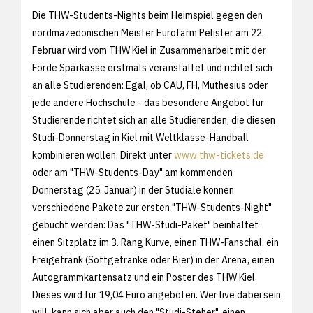
Die THW-Students-Nights beim Heimspiel gegen den
nordmazedonischen Meister Eurofarm Pelister am 22.
Februar wird vom THW Kiel in Zusammenarbeit mit der
Förde Sparkasse erstmals veranstaltet und richtet sich
an alle Studierenden: Egal, ob CAU, FH, Muthesius oder
jede andere Hochschule - das besondere Angebot für
Studierende richtet sich an alle Studierenden, die diesen
Studi-Donnerstag in Kiel mit Weltklasse-Handball
kombinieren wollen. Direkt unter
www.thw-tickets.de
oder am "THW-Students-Day" am kommenden
Donnerstag (25. Januar) in der Studiale können
verschiedene Pakete zur ersten "THW-Students-Night"
gebucht werden: Das "THW-Studi-Paket" beinhaltet
einen Sitzplatz im 3. Rang Kurve, einen THW-Fanschal, ein
Freigetränk (Softgetränke oder Bier) in der Arena, einen
Autogrammkartensatz und ein Poster des THW Kiel.
Dieses wird für 19,04 Euro angeboten. Wer live dabei sein
will, kann sich aber auch den "Studi-Steher", einen