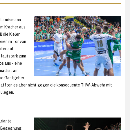
en Landsmann
em Kracher aus
 die Kieler
rier im Tor von
iter auf
 lautstark zum
os aus - eine
unächst am
Die Gastgeber
schafften es aber nicht gegen die konsequente THW-Abwehr mit
zulegen.
ariante
er Begegnung: