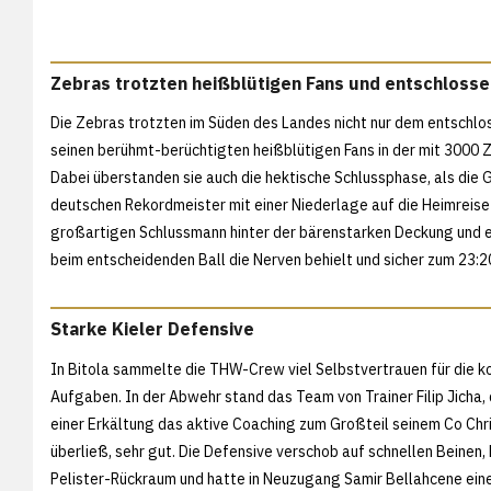
Zebras trotzten heißblütigen Fans und entschloss
Die Zebras trotzten im Süden des Landes nicht nur dem entschl
seinen berühmt-berüchtigten heißblütigen Fans in der mit 3000 
Dabei überstanden sie auch die hektische Schlussphase, als die 
deutschen Rekordmeister mit einer Niederlage auf die Heimreise
großartigen Schlussmann hinter der bärenstarken Deckung und ei
beim entscheidenden Ball die Nerven behielt und sicher zum 23:2
Starke Kieler Defensive
In Bitola sammelte die THW-Crew viel Selbstvertrauen für die
Aufgaben. In der Abwehr stand das Team von Trainer Filip Jicha
einer Erkältung das aktive Coaching zum Großteil seinem Co Chr
überließ, sehr gut. Die Defensive verschob auf schnellen Beinen,
Pelister-Rückraum und hatte in Neuzugang Samir Bellahcene ein