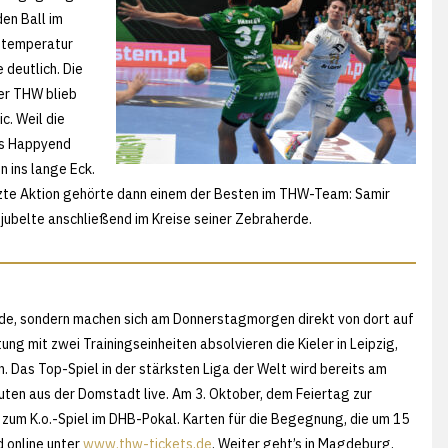
en Ball im
entemperatur
 deutlich. Die
er THW blieb
c. Weil die
as Happyend
n ins lange Eck.
etzte Aktion gehörte dann einem der Besten im THW-Team: Samir
jubelte anschließend im Kreise seiner Zebraherde.
Förde, sondern machen sich am Donnerstagmorgen direkt von dort auf
 mit zwei Trainingseinheiten absolvieren die Kieler in Leipzig,
 Das Top-Spiel in der stärksten Liga der Welt wird bereits am
ten aus der Domstadt live. Am 3. Oktober, dem Feiertag zur
zum K.o.-Spiel im DHB-Pokal. Karten für die Begegnung, die um 15
d online unter
www.thw-tickets.de
. Weiter geht’s in Magdeburg,