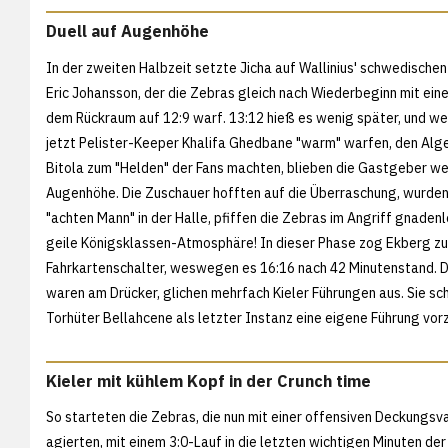
Duell auf Augenhöhe
In der zweiten Halbzeit setzte Jicha auf Wallinius' schwedisch
Eric Johansson, der die Zebras gleich nach Wiederbeginn mit ein
dem Rückraum auf 12:9 warf. 13:12 hieß es wenig später, und weil
jetzt Pelister-Keeper Khalifa Ghedbane "warm" warfen, den Alge
Bitola zum "Helden" der Fans machten, blieben die Gastgeber we
Augenhöhe. Die Zuschauer hofften auf die Überraschung, wurden
"achten Mann" in der Halle, pfiffen die Zebras im Angriff gnadenl
geile Königsklassen-Atmosphäre! In dieser Phase zog Ekberg z
Fahrkartenschalter, weswegen es 16:16 nach 42 Minutenstand. 
waren am Drücker, glichen mehrfach Kieler Führungen aus. Sie 
Torhüter Bellahcene als letzter Instanz eine eigene Führung vor
Kieler mit kühlem Kopf in der Crunch time
So starteten die Zebras, die nun mit einer offensiven Deckungsv
agierten, mit einem 3:0-Lauf in die letzten wichtigen Minuten d