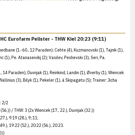
HC Eurofarm Pelister - THW Kiel 20:23 (9:11)
dbane (1.-60., 12 Paraden); Cehte (4), Kuzmanovski (1), Tajnik (1),
 (1), Pe. Atanaseivikj (2); Vasilev, Peshevski (3), Seri, Pa.
 14 Paraden); Duvnjak (1), Reinkind, Landin (1), Øverby (1), Wiencek
llinius (3), Bilyk (1), Pekeler (1), á Skipagøtu (5); Trainer: Jicha
: 2/2
j (56.)) / THW: 3 (2x Wiencek (17., 22.), Duvnjak (32.))
(27.), 9:19 (28.), 9;:11;
(49.), 19:22 (52.), 20:22 (56.), 20:23.
D))