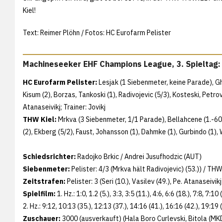
Kiel!
Text: Reimer Plöhn / Fotos: HC Eurofarm Pelister
Machineseeker EHF Champions League, 3. Spieltag: 
HC Eurofarm Pelister:
Lesjak (1 Siebenmeter, keine Parade), Ghe
Kisum (2), Borzas, Tankoski (1), Radivojevic (5/3), Kosteski, Petrovic
Atanaseivikj; Trainer: Jovikj
THW Kiel:
Mrkva (3 Siebenmeter, 1/1 Parade), Bellahcene (1.-60.,
(2), Ekberg (5/2), Faust, Johansson (1), Dahmke (1), Gurbindo (1), Wa
Schiedsrichter:
Radojko Brkic / Andrei Jusufhodzic (AUT)
Siebenmeter:
Pelister: 4/3 (Mrkva hält Radivojevic) (53.)) / THW
Zeitstrafen:
Pelister: 3 (Seri (10.), Vasilev (49.), Pe. Atanaseivik
Spielfilm:
1. Hz.: 1:0, 1.2 (5.), 3:3, 3:5 (11.), 4:6, 6:6 (18.), 7:8, 7:10 
2. Hz.: 9:12, 10:13 (35.), 12:13 (37.), 14:16 (41.), 16:16 (42.), 19:19 
Zuschauer:
3000 (ausverkauft) (Hala Boro Curlevski, Bitola (MK