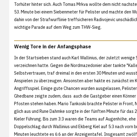
Torhüter hinter sich. Auch Tomas Mrkva wollte dem nicht nachste
53. Minute bei einem Siebenmeter für Pelister und machte den Wu
dahin von der Strafwurflinie treffsicheren Radivojevic unschädlich
wichtige Parade auf dem Weg zum THW-Sieg.
Wenig Tore in der Anfangsphase
In der Startsieben stand auch Karl Wallinius, der zuletzt wenige 
verzeichnen hatte. Gegen die Nordmazedonier aber tankte "Kall
Selbstvertrauen, traf dreimal in den ersten 30 Minuten und wuss
Anspielen zu überzeugen. Ansonsten aber hakte es zunächst im K
Angriffsspiel. Einige gute Chancen wurden ausgelassen, Peliste
Ghedbane zeigte zudem, dass auch die Gastgeber einen Könner
Pfosten stehen haben. Mario Tankoski brachte Pelister in Front, 
glich aus und Rune Dahmke sorgte in der fünften Minute für das 2
Kieler Führung. Bis zum 3:3 waren die Teams auf Augenhöhe, ehe
Doppelschlag durch Wallinius und Ekberg Kiel auf 5:3 nach vorn 
Minuten leuchtete es 6:6 an der Anzeigentafel. Insgesamt zwölf 