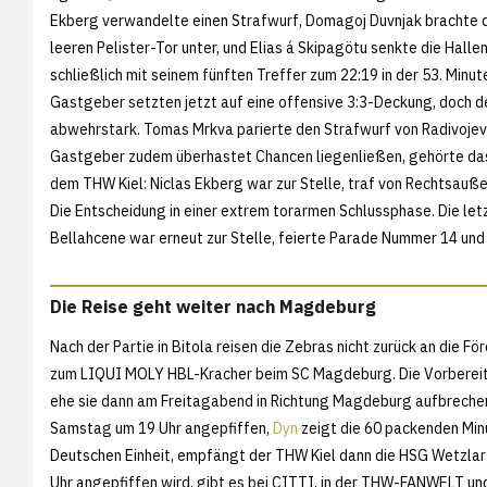
Ekberg verwandelte einen Strafwurf, Domagoj Duvnjak brachte d
leeren Pelister-Tor unter, und Elias á Skipagötu senkte die Hall
schließlich mit seinem fünften Treffer zum 22:19 in der 53. Minute
Gastgeber setzten jetzt auf eine offensive 3:3-Deckung, doch d
abwehrstark. Tomas Mrkva parierte den Strafwurf von Radivojevi
Gastgeber zudem überhastet Chancen liegenließen, gehörte d
dem THW Kiel: Niclas Ekberg war zur Stelle, traf von Rechtsauße
Die Entscheidung in einer extrem torarmen Schlussphase. Die l
Bellahcene war erneut zur Stelle, feierte Parade Nummer 14 und 
Die Reise geht weiter nach Magdeburg
Nach der Partie in Bitola reisen die Zebras nicht zurück an die 
zum LIQUI MOLY HBL-Kracher beim SC Magdeburg. Die Vorbereitung
ehe sie dann am Freitagabend in Richtung Magdeburg aufbrechen.
Samstag um 19 Uhr angepfiffen,
Dyn
zeigt die 60 packenden Minu
Deutschen Einheit, empfängt der THW Kiel dann die HSG Wetzlar 
Uhr angepfiffen wird, gibt es bei CITTI, in der THW-FANWELT un