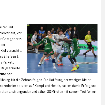
hüter und
ielverlauf, vor
er Gastgeber zu
 der
Kiel versuchte,
as Ellefsen á
fs Parkett
 Bilyk erzielte
nute per
rung für die Zebras folgen. Die Hoffnung der wenigen Kieler
rdmazedonier setzten auf Kampf und Hektik, hatten damit Erfolg und
ersten anstrengenden und zähen 30 Minuten mit seinem Treffer zur