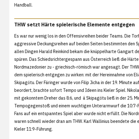
Handball.
THW setzt Härte spielerische Elemente entgegen
Es war nur wenig los in den Offensivreihen beider Teams. Die Tor
aggressive Deckungsreihen auf beiden Seiten bestimmten den Sp
allen Dingen Harald Reinkind bekam die knüppelharte Gangart d
spüren. Das Schiedsrichtergespann aus Österreich ließ die Härte
Nordmazedonier zu - griechisch-römisch war angesagt. Der THW 
dem spielerisch entgegen zu wirken: mit der Hereinnahme von Eli
Skipagötu. Der Färinger wurde von Filip Jicha in der 19. Minute au
beordert, brachte sofort Tempo und Ideen ins Kieler Spiel. Nikola
mit gekonntem Dreher das 8:6, und á Skipagötu ließ in der 25. Mi
Tempogegenstoß und einem wuchtigen Unterarmwurf die 10:7-Füh
Fans auf ein entspanntes Spiel aber wurde nicht erfüllt. Die No
waren schnell wieder dran am THW. Karl Wallinius beendete die 
Kieler 11:9-Führung.