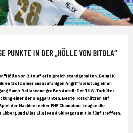
GE PUNKTE IN DER „HÖLLE VON BITOLA“
 "Hölle von Bitola" erfolgreich standgehalten. Beim HC
uhren trotz einer ausbaufähigen Angriffsleistung einen
ugang Samir Bellahcene großen Anteil: Der THW-Torhüter
Deckung einer der Sieggaranten. Beste Torschützen auf
en Spiel der Machineseeker EHF Champions League die
Ekberg und Elias Ellefsen á Skipagøtu mit je fünf Treffern.