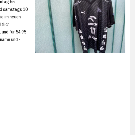
ntag bis
und samstags 10
ie im neuen
tlich.
 und für 54,95
rname und -