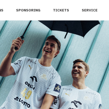
NS
SPONSORING
TICKETS
SERVICE