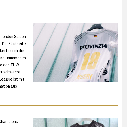
mmenden Saison
. Die Rückseite
kert durch die
und -nummer im
wie das THW-
ett schwarze
League ist mit
nation aus
 Champions