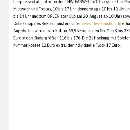
League sind ab sofort in der THW-FANWELT (Öffnungszeiten: Mo
Mittwoch und Freitag 10 bis 17 Uhr, donnerstags 10 bis 18 Uhr 
bis 14 Uhr und zum ORLEN star Cup am 20. August ab 10 Uhr) sow
Onlineshop des Rekordmeisters unter
www.thw-fanshop.de
erhäl
Angeboten wird das Trikot für 69,95 Euro in den Größen S bis 3XL
Euro in den Kindergrößen 116 bis 176. Die Beflockung mit Spiele
nummer kostet 12 Euro extra, der individuelle Flock 17 Euro.