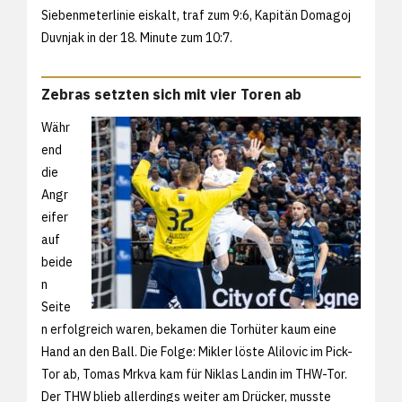
Siebenmeterlinie eiskalt, traf zum 9:6, Kapitän Domagoj
Duvnjak in der 18. Minute zum 10:7.
Zebras setzten sich mit vier Toren ab
Währ
end
die
Angr
eifer
auf
beide
n
Seite
n erfolgreich waren, bekamen die Torhüter kaum eine
Hand an den Ball. Die Folge: Mikler löste Alilovic im Pick-
Tor ab, Tomas Mrkva kam für Niklas Landin im THW-Tor.
Der THW blieb allerdings weiter am Drücker, musste