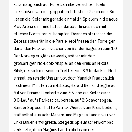
kurzfristig auch auf Rune Dahmke verzichten, Kiels
Linksaußen war mit grippalem Infekt nur Zuschauer. So
liefen die Kieler mit gerade einmal 14 Spielern in die neue
Pick-Arena ein - und hatten darüber hinaus noch mit
etlichen Blessuren zu kämpfen. Dennoch starteten die
Zebras souverän in die Partie, eröffneten den Torreigen
durch den Rückraumkracher von Sander Sagosen zum 1:0.
Der Norweger glänzte wenig später mit dem
großartigen No-Look-Anspiel an den Kreis an Nikola
Bilyk, der sich mit seinem Treffer zum 3:3 bedankte. Noch
einmal legten die Ungarn vor, doch Yannick Fraatz glich
nach neun Minuten zum 4:4 aus, Harald Reinkind legte auf
5:4 vor, Frimmel konterte zum 5:5, ehe die Kieler einen
3:0-Lauf aufs Parkett zauberten, auf 8:5 davonzogen.
Sander Sagosen hatte Patrick Wiencek am Kreis bedient,
traf selbst aus acht Metern, und Magnus Landin war von
Linksaußen erfolgreich. Szegeds Spielmacher Bombac
verkürzte, doch Magnus Landin blieb von der