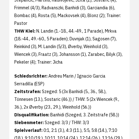
Stepancic, Martins, Radivojevic, Szita (2), Sostaric (4),
Frimmel (4/3), Radvanszki, Banhidi (3), Garciandia (6),
Bombac (4), Rosta (5), Mackovsek (4), Blonz (2); Trainer:
Pastor
THW Kiel:
N. Landin (1.-18., 44.-49., 1 Parade), Mrkva
(18.-44., 49.-60., 5 Paraden); Duvnjak (1), Sagosen (7),
Reinkind (3), M. Landin (5/3), Øverby, Weinhold (3),
Wiencek (3), Fraatz (3), Johansson (1), Zarabec, Bilyk (3),
Pekeler (4); Trainer: Jicha
Schiedsrichter:
Andreu Marin / Ignacio Garcia
Serradilla (ESP)
Zeitstrafen:
Szeged: 5 (3x Banhidi (5., 36., 58.),
Tönnesen (13.), Sostaric (46.)) / THW: 5 (2x Wiencek (9.,
36.), 2x Øverby (23., 29.), Weinhold (56.))
Disqualifikation:
Banhidi (Szeged, 3. Zeitstrafe (58.))
Siebenmeter:
Szeged: 3/3 / THW: 3/3
Spielverlauf:
0:1, 2:1 (3.), 4:3 (11.), 5:5, 5:8 (14.), 7:10
(18.), 9:10 (19.), 10:11, 10:14 (24.), 12:14 (26.), 13:16 (29.),