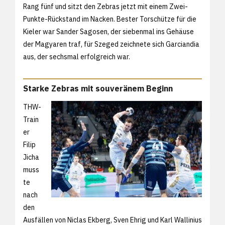
Rang fünf und sitzt den Zebras jetzt mit einem Zwei-
Punkte-Rückstand im Nacken. Bester Torschütze für die
Kieler war Sander Sagosen, der siebenmal ins Gehäuse
der Magyaren traf, für Szeged zeichnete sich Garciandia
aus, der sechsmal erfolgreich war.
Starke Zebras mit souveränem Beginn
THW-
Train
er
Filip
Jicha
muss
te
nach
den
Ausfällen von Niclas Ekberg, Sven Ehrig und Karl Wallinius