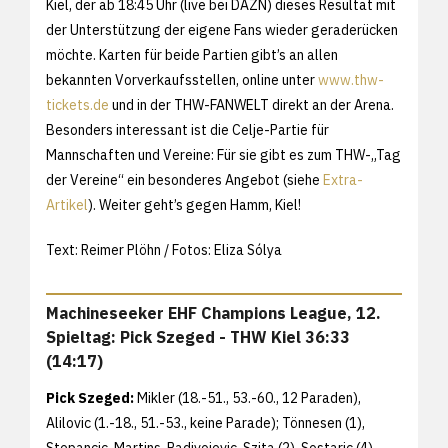
Kiel, der ab 18:45 Uhr (live bei DAZN) dieses Resultat mit
der Unterstützung der eigene Fans wieder geraderücken
möchte. Karten für beide Partien gibt’s an allen
bekannten Vorverkaufsstellen, online unter
www.thw-
tickets.de
und in der THW-FANWELT direkt an der Arena.
Besonders interessant ist die Celje-Partie für
Mannschaften und Vereine: Für sie gibt es zum THW-„Tag
der Vereine“ ein besonderes Angebot (siehe
Extra-
Artikel
). Weiter geht’s gegen Hamm, Kiel!
Text: Reimer Plöhn / Fotos: Eliza Sólya
Machineseeker EHF Champions League, 12.
Spieltag: Pick Szeged - THW Kiel 36:33
(14:17)
Pick Szeged:
Mikler (18.-51., 53.-60., 12 Paraden),
Alilovic (1.-18., 51.-53., keine Parade); Tönnesen (1),