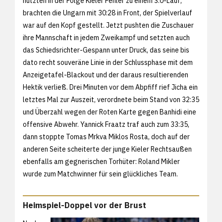
nutzten in der Folge Kieler Fehler zu einem 3:0-Lauf,
brachten die Ungarn mit 30:28 in Front, der Spielverlauf
war auf den Kopf gestellt. Jetzt pushten die Zuschauer
ihre Mannschaft in jedem Zweikampf und setzten auch
das Schiedsrichter-Gespann unter Druck, das seine bis
dato recht souveräne Linie in der Schlussphase mit dem
Anzeigetafel-Blackout und der daraus resultierenden
Hektik verließ. Drei Minuten vor dem Abpfiff rief Jicha ein
letztes Mal zur Auszeit, verordnete beim Stand von 32:35
und Überzahl wegen der Roten Karte gegen Banhidi eine
offensive Abwehr. Yannick Fraatz traf auch zum 33:35,
dann stoppte Tomas Mrkva Miklos Rosta, doch auf der
anderen Seite scheiterte der junge Kieler Rechtsaußen
ebenfalls am gegnerischen Torhüter: Roland Mikler
wurde zum Matchwinner für sein glückliches Team.
Heimspiel-Doppel vor der Brust