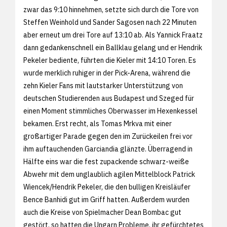
zwar das 9:10 hinnehmen, setzte sich durch die Tore von
Steffen Weinhold und Sander Sagosen nach 22 Minuten
aber erneut um drei Tore auf 13:10 ab. Als Yannick Fraatz
dann gedankenschnell ein Ballklau gelang und er Hendrik
Pekeler bediente, führten die Kieler mit 14:10 Toren. Es
wurde merklich ruhiger in der Pick-Arena, während die
zehn Kieler Fans mit lautstarker Unterstützung von
deutschen Studierenden aus Budapest und Szeged für
einen Moment stimmliches Oberwasser im Hexenkessel
bekamen. Erst recht, als Tomas Mrkva mit einer
großartiger Parade gegen den im Zurückeilen frei vor
ihm auftauchenden Garciandia glänzte. Überragend in
Hälfte eins war die fest zupackende schwarz-weiße
Abwehr mit dem unglaublich agilen Mittelblock Patrick
Wiencek/Hendrik Pekeler, die den bulligen Kreisläufer
Bence Banhidi gut im Griff hatten. Außerdem wurden
auch die Kreise von Spielmacher Dean Bombac gut
gestört, so hatten die Ungarn Probleme, ihr gefürchtetes