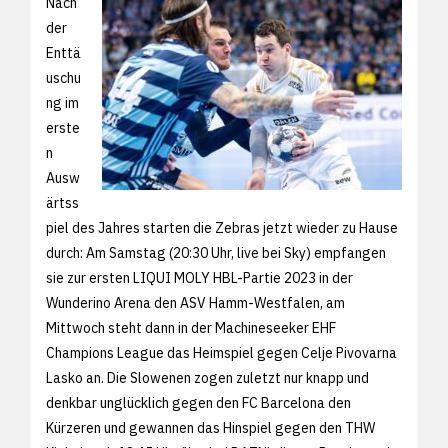
Nach
der
Enttä
uschu
ng im
erste
n
Ausw
ärtss
piel des Jahres starten die Zebras jetzt wieder zu Hause
durch: Am Samstag (20:30 Uhr, live bei Sky) empfangen
sie zur ersten LIQUI MOLY HBL-Partie 2023 in der
Wunderino Arena den ASV Hamm-Westfalen, am
Mittwoch steht dann in der Machineseeker EHF
Champions League das Heimspiel gegen Celje Pivovarna
Lasko an. Die Slowenen zogen zuletzt nur knapp und
denkbar unglücklich gegen den FC Barcelona den
Kürzeren und gewannen das Hinspiel gegen den THW