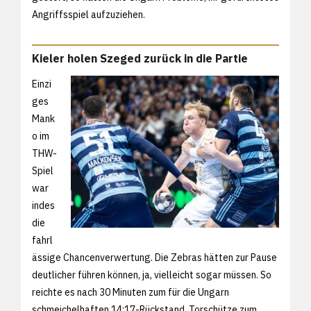
Angriffsspiel aufzuziehen.
Kieler holen Szeged zurück in die Partie
Einzi
ges
Mank
o im
THW-
Spiel
war
indes
die
fahrl
ässige Chancenverwertung. Die Zebras hätten zur Pause
deutlicher führen können, ja, vielleicht sogar müssen. So
reichte es nach 30 Minuten zum für die Ungarn
schmeichelhaften 14:17-Rückstand. Torschütze zum