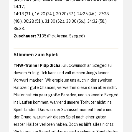
14:17;
14:18 (31.), 16:20 (34.), 20:20 (37.), 24:25 (46.), 27:28
(48.), 30:28 (51.), 31:30 (52.), 33:30 (56.), 34:32 (58.),
36:33.
Zuschauer:
7135 (Pick Arena, Szeged)
Stimmen zum Spiel:
THW-Trainer Filip Jicha:
Glückwunsch an Szeged zu
diesem Erfolg. Ich kann und will meinen Jungs keinen
Vorwurf machen: Wir erspielen uns auch in der zweiten
Halbzeit gute Chancen, verwerten diese dann aber nicht.
Mikler hat ein paar große Paraden, und so konnte Szeged
ins Laufen kommen, während unsere Torhüter nicht ins
Spiel fanden. Das war der Schlüsselmoment heute und
der Grund, warum wir dieses Spiel nach einer guten
ersten Hälfte verloren haben. Doch es hilft alles nichts:
Wir haben am Samstag das nächste schwere Spiel gegen