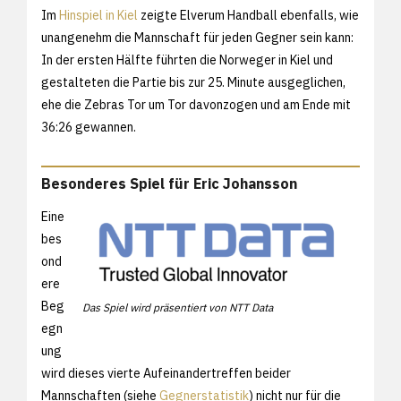
Im
Hinspiel in Kiel
zeigte Elverum Handball ebenfalls, wie
unangenehm die Mannschaft für jeden Gegner sein kann:
In der ersten Hälfte führten die Norweger in Kiel und
gestalteten die Partie bis zur 25. Minute ausgeglichen,
ehe die Zebras Tor um Tor davonzogen und am Ende mit
36:26 gewannen.
Besonderes Spiel für Eric Johansson
Eine
bes
ond
ere
Beg
Das Spiel wird präsentiert von NTT Data
egn
ung
wird dieses vierte Aufeinandertreffen beider
Mannschaften (siehe
Gegnerstatistik
) nicht nur für die