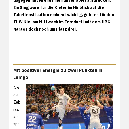
dagegenhalten und ihnen unser Spiel aufdrücken."
Ein Sieg wäre für die Kieler im Hinblick auf die
Tabellensituation eminent wichtig, geht es für den
THW Kiel am Mittwoch im Fernduell mit dem HBC
Nantes doch noch um Platz drei.
Mit positiver Energie zu zwei Punkten in
Lemgo
Als
die
Zeb
ras
am
spä