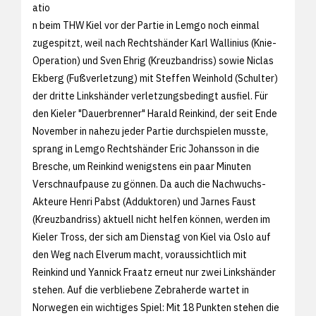
atio
n beim THW Kiel vor der Partie in Lemgo noch einmal
zugespitzt, weil nach Rechtshänder Karl Wallinius (Knie-
Operation) und Sven Ehrig (Kreuzbandriss) sowie Niclas
Ekberg (Fußverletzung) mit Steffen Weinhold (Schulter)
der dritte Linkshänder verletzungsbedingt ausfiel. Für
den Kieler "Dauerbrenner" Harald Reinkind, der seit Ende
November in nahezu jeder Partie durchspielen musste,
sprang in Lemgo Rechtshänder Eric Johansson in die
Bresche, um Reinkind wenigstens ein paar Minuten
Verschnaufpause zu gönnen. Da auch die Nachwuchs-
Akteure Henri Pabst (Adduktoren) und Jarnes Faust
(Kreuzbandriss) aktuell nicht helfen können, werden im
Kieler Tross, der sich am Dienstag von Kiel via Oslo auf
den Weg nach Elverum macht, voraussichtlich mit
Reinkind und Yannick Fraatz erneut nur zwei Linkshänder
stehen. Auf die verbliebene Zebraherde wartet in
Norwegen ein wichtiges Spiel: Mit 18 Punkten stehen die