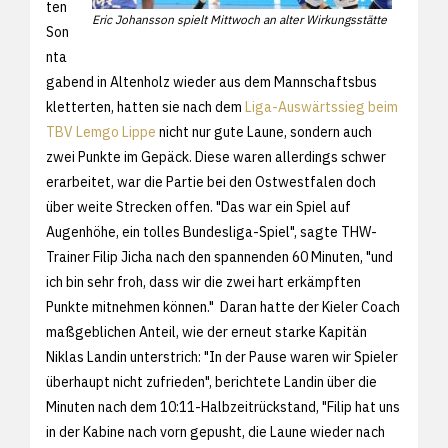
ten
Eric Johansson spielt Mittwoch an alter Wirkungsstätte
Son
nta
gabend in Altenholz wieder aus dem Mannschaftsbus
kletterten, hatten sie nach dem
Liga-Auswärtssieg beim
TBV Lemgo Lippe
nicht nur gute Laune, sondern auch
zwei Punkte im Gepäck. Diese waren allerdings schwer
erarbeitet, war die Partie bei den Ostwestfalen doch
über weite Strecken offen. "Das war ein Spiel auf
Augenhöhe, ein tolles Bundesliga-Spiel", sagte THW-
Trainer Filip Jicha nach den spannenden 60 Minuten, "und
ich bin sehr froh, dass wir die zwei hart erkämpften
Punkte mitnehmen können." Daran hatte der Kieler Coach
maßgeblichen Anteil, wie der erneut starke Kapitän
Niklas Landin unterstrich: "In der Pause waren wir Spieler
überhaupt nicht zufrieden", berichtete Landin über die
Minuten nach dem 10:11-Halbzeitrückstand, "Filip hat uns
in der Kabine nach vorn gepusht, die Laune wieder nach