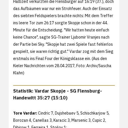
Halbzeit verkürzten die Flensburger auf 16:19 (37.), doch
das Aufbäumen war nur ein Strohfeuer. Auch der Einsatz
des siebten Feldspielers brachte nichts: Mit dem Treffer
ins leere Tor zum 26:17 sorgte Skopje schon in der 44.
Minute für die Entscheidung. "Wir hatten heute einfach
keine Chance", sagte SG-Trainer Ljubomir Vranjes nach
der Partie bei Sky. "Skopje hat zwei Spiele fast fehlerlos
gespielt, sie waren richtig gut." Vardar zog mit dem Sieg
erstmals ins Final Four der Königsklasse ein. (Aus den
Kieler Nachrichten vom 28.04.2017, Foto: Archiv/
Sascha
Klahn)
Statistik: Vardar Skopje - SG Flensburg-
Handewitt 35:27 (15:10)
Tore Vardar:
Cindric 7, Dujshebaev 5, Schischkarjow 5,
Borozan 4, Canellas 3, Karacic 3, Marsenic 3, Cupic 2,
Dibirow 1, Ferreira 1, Stoilov 1;