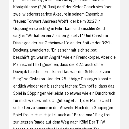
Königsklasse (3./4. Juni) darf der Kieler Coach sich über
zwei wiedererstarkte Akteure in seinem Ensemble
freuen: Torwart Andreas Wolff, der beim 31:27 in
Göppingen so richtig in Fahrt kam und anschließend
sagte: "Wir haben ein Zeichen gesetzt." Und Christian
Dissinger, der zur Geheimwaffe an der Spitze der 3:2:1-
Deckung avancierte. "Er ist sehr mit sich selbst
beschäftigt, war im Angriff wie ein Fremdkörper. Aber die
Mannschaft hat gesehen, dass die 3:2:1 auch ohne
Duvnjak funktionieren kann. Das war der Schlüssel zum
Sieg", so Gislason. Und der 25-jährige Dissinger konnte
endlich wieder (ein bisschen) lachen: "Ich hoffe, dass das
Spiel in Göppingen vielleicht so etwas wie ein Durchbruch
für mich war. Es hat sich gut angefühlt, der Mannschaft
so helfen zu können in der Abwehr. Nach dem Göppingen-
Spiel freue ich mich jetzt auch auf Barcelona." Ring frei
zur letzten Runde auf dem Weg nach Köln! Der THW