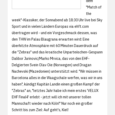
dem
"Match of
the
week"-Klassiker, der Sonnabend ab 18:30 Uhr live bei Sky
Sport und in vielen Ländern Europas via
ehft.com
übertragen wird - und ein Vorgeschmack dessen, was
den THW im Palau Blaugrana erwarten wird: Eine
überhitzte Atmosphäre mit 60 Minuten Dauerdruck auf
die "Zebras" und das kroatische Unparteiischen-Gespann
Dalibor Jurinovic/Marko Mrvica, das von den EHF-
Delgierten Svein Olav Oie (Norwegen) und Dragan
Nachevski (Mazedonien) unterstützt wird. "Wir müssen in
Barcelona alles in die Waagschale werfen, was wir in uns
haben", kündigt Kapitän Landin einen großen Kampf der
"Zebras" an, "letztes Jahr habe ich mein erstes 'VELUX
EHF Final4' erlebt - jetzt will ich mit unserer tollen
Mannschaft wieder nach Köln!" Nur noch ein großer
Schritt bis zum Ziel: Auf geht's, Kiel!