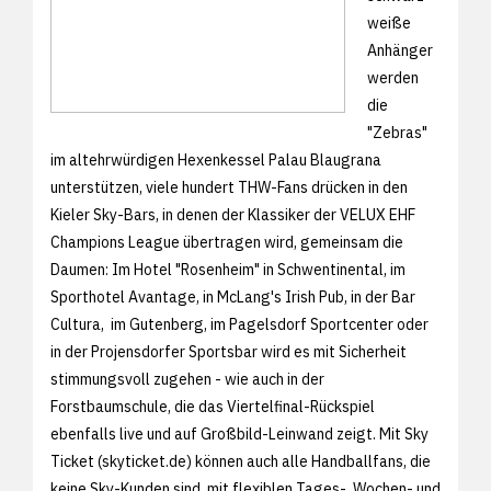
weiße
Anhänger
werden
die
"Zebras"
im altehrwürdigen Hexenkessel Palau Blaugrana
unterstützen, viele hundert THW-Fans drücken in den
Kieler Sky-Bars, in denen der Klassiker der VELUX EHF
Champions League übertragen wird, gemeinsam die
Daumen: Im Hotel "Rosenheim" in Schwentinental, im
Sporthotel Avantage, in McLang's Irish Pub, in der Bar
Cultura, im Gutenberg, im Pagelsdorf Sportcenter oder
in der Projensdorfer Sportsbar wird es mit Sicherheit
stimmungsvoll zugehen - wie auch in der
Forstbaumschule, die das Viertelfinal-Rückspiel
ebenfalls live und auf Großbild-Leinwand zeigt. Mit Sky
Ticket (
skyticket.de) können auch alle Handballfans, die
keine Sky-Kunden sind, mit flexiblen Tages-, Wochen- und