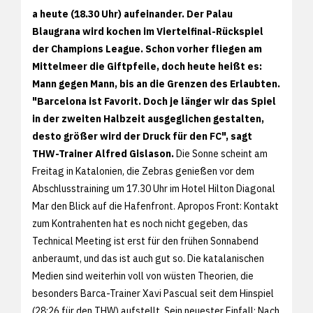
a heute (18.30 Uhr) aufeinander. Der Palau
Blaugrana wird kochen im Viertelfinal-Rückspiel
der Champions League. Schon vorher fliegen am
Mittelmeer die Giftpfeile, doch heute heißt es:
Mann gegen Mann, bis an die Grenzen des Erlaubten.
"Barcelona ist Favorit. Doch je länger wir das Spiel
in der zweiten Halbzeit ausgeglichen gestalten,
desto größer wird der Druck für den FC", sagt
THW-Trainer Alfred Gislason.
Die Sonne scheint am
Freitag in Katalonien, die Zebras genießen vor dem
Abschlusstraining um 17.30 Uhr im Hotel Hilton Diagonal
Mar den Blick auf die Hafenfront. Apropos Front: Kontakt
zum Kontrahenten hat es noch nicht gegeben, das
Technical Meeting ist erst für den frühen Sonnabend
anberaumt, und das ist auch gut so. Die katalanischen
Medien sind weiterhin voll von wüsten Theorien, die
besonders Barca-Trainer Xavi Pascual seit dem Hinspiel
(28:26 für den THW) aufstellt. Sein neuester Einfall: Nach