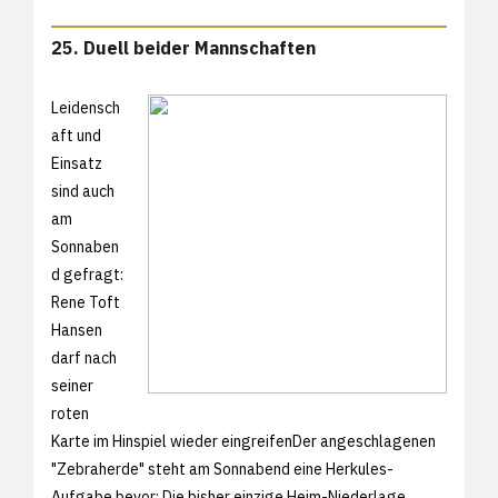
25. Duell beider Mannschaften
Leidensch
aft und
Einsatz
sind auch
am
Sonnaben
d gefragt:
Rene Toft
Hansen
darf nach
seiner
roten
Karte im Hinspiel wieder eingreifenDer angeschlagenen
"Zebraherde" steht am Sonnabend eine Herkules-
Aufgabe bevor: Die bisher einzige Heim-Niederlage