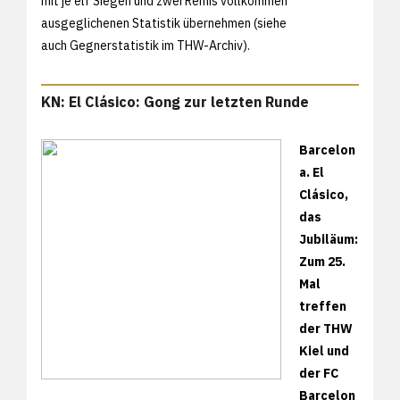
mit je elf Siegen und zwei Remis vollkommen
ausgeglichenen Statistik übernehmen (siehe
auch
Gegnerstatistik im THW-Archiv).
KN: El Clásico: Gong zur letzten Runde
Barcelon
a. El
Clásico,
das
Jubiläum:
Zum 25.
Mal
treffen
der THW
Kiel und
der FC
Barcelon