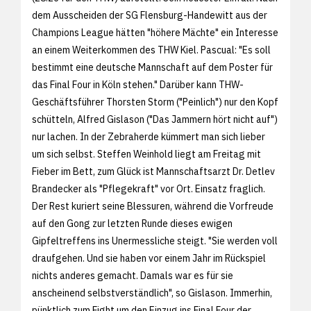
dem Ausscheiden der SG Flensburg-Handewitt aus der
Champions League hätten "höhere Mächte" ein Interesse
an einem Weiterkommen des THW Kiel. Pascual: "Es soll
bestimmt eine deutsche Mannschaft auf dem Poster für
das Final Four in Köln stehen." Darüber kann THW-
Geschäftsführer Thorsten Storm ("Peinlich") nur den Kopf
schütteln, Alfred Gislason ("Das Jammern hört nicht auf")
nur lachen. In der Zebraherde kümmert man sich lieber
um sich selbst. Steffen Weinhold liegt am Freitag mit
Fieber im Bett, zum Glück ist Mannschaftsarzt Dr. Detlev
Brandecker als "Pflegekraft" vor Ort. Einsatz fraglich.
Der Rest kuriert seine Blessuren, während die Vorfreude
auf den Gong zur letzten Runde dieses ewigen
Gipfeltreffens ins Unermessliche steigt. "Sie werden voll
draufgehen. Und sie haben vor einem Jahr im Rückspiel
nichts anderes gemacht. Damals war es für sie
anscheinend selbstverständlich", so Gislason. Immerhin,
pünktlich zum Fight um den Einzug ins Final Four der