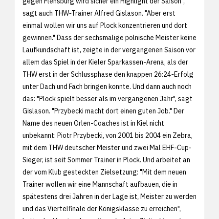
gegen Flensburg wird sicher ein Highlight der Saison",
sagt auch THW-Trainer Alfred Gislason. "Aber erst
einmal wollen wir uns auf Plock konzentrieren und dort
gewinnen." Dass der sechsmalige polnische Meister keine
Laufkundschaft ist, zeigte in der vergangenen Saison vor
allem das Spiel in der Kieler Sparkassen-Arena, als der
THW erst in der Schlussphase den knappen 26:24-Erfolg
unter Dach und Fach bringen konnte. Und dann auch noch
das: "Plock spielt besser als im vergangenen Jahr", sagt
Gislason. "Przybecki macht dort einen guten Job." Der
Name des neuen Orlen-Coaches ist in Kiel nicht
unbekannt: Piotr Przybecki, von 2001 bis 2004 ein Zebra,
mit dem THW deutscher Meister und zwei Mal EHF-Cup-
Sieger, ist seit Sommer Trainer in Plock. Und arbeitet an
der vom Klub gesteckten Zielsetzung: "Mit dem neuen
Trainer wollen wir eine Mannschaft aufbauen, die in
spätestens drei Jahren in der Lage ist, Meister zu werden
und das Viertelfinale der Königsklasse zu erreichen",