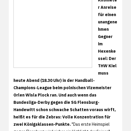
r Anreise
für einen
unangene
hmen
Gegner
im
Hexenke
ssel: Der
THW Kiel
muss
heute Abend (18.30 Uhr) in der Handball-
Champions-League beim polnischen Vizemeister
Orlen Wisla Plock ran. Und auch wenn das
Bundesliga-Derby gegen die SG Flensburg-
Handewitt schon schwache Schatten voraus wirft,
heißt es für die Zebras: Volle Konzentration für
zwei Königsklassen-Punkte.
"Das erste Heimspiel