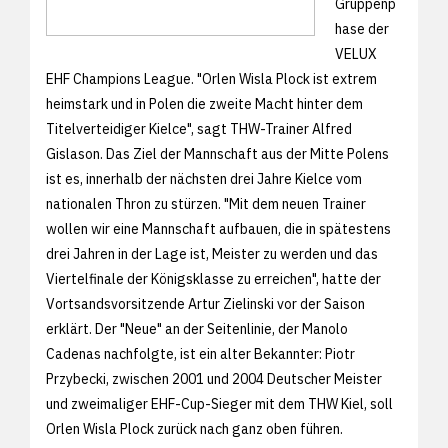
Gruppenp
hase der
VELUX
EHF Champions League. "Orlen Wisla Plock ist extrem
heimstark und in Polen die zweite Macht hinter dem
Titelverteidiger Kielce", sagt THW-Trainer Alfred
Gislason. Das Ziel der Mannschaft aus der Mitte Polens
ist es, innerhalb der nächsten drei Jahre Kielce vom
nationalen Thron zu stürzen. "Mit dem neuen Trainer
wollen wir eine Mannschaft aufbauen, die in spätestens
drei Jahren in der Lage ist, Meister zu werden und das
Viertelfinale der Königsklasse zu erreichen", hatte der
Vortsandsvorsitzende Artur Zielinski vor der Saison
erklärt. Der "Neue" an der Seitenlinie, der Manolo
Cadenas nachfolgte, ist ein alter Bekannter: Piotr
Przybecki, zwischen 2001 und 2004 Deutscher Meister
und zweimaliger EHF-Cup-Sieger mit dem THW Kiel, soll
Orlen Wisla Plock zurück nach ganz oben führen.