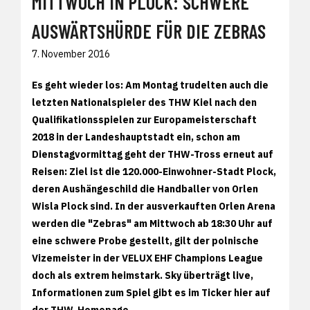
MITTWOCH IN PLOCK: SCHWERE
AUSWÄRTSHÜRDE FÜR DIE ZEBRAS
7. November 2016
Es geht wieder los: Am Montag trudelten auch die
letzten Nationalspieler des THW Kiel nach den
Qualifikationsspielen zur Europameisterschaft
2018 in der Landeshauptstadt ein, schon am
Dienstagvormittag geht der THW-Tross erneut auf
Reisen: Ziel ist die 120.000-Einwohner-Stadt Plock,
deren Aushängeschild die Handballer von Orlen
Wisla Plock sind. In der ausverkauften Orlen Arena
werden die "Zebras" am Mittwoch ab 18:30 Uhr auf
eine schwere Probe gestellt, gilt der polnische
Vizemeister in der VELUX EHF Champions League
doch als extrem heimstark. Sky überträgt live,
Informationen zum Spiel gibt es im Ticker hier auf
der THW-Homepage.