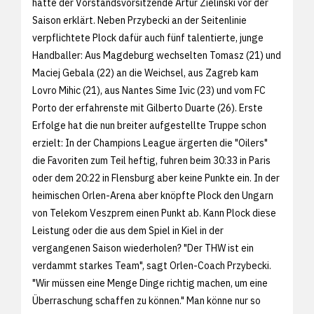
hatte der Vorstandsvorsitzende Artur Zielinski vor der
Saison erklärt. Neben Przybecki an der Seitenlinie
verpflichtete Plock dafür auch fünf talentierte, junge
Handballer: Aus Magdeburg wechselten Tomasz (21) und
Maciej Gebala (22) an die Weichsel, aus Zagreb kam
Lovro Mihic (21), aus Nantes Sime Ivic (23) und vom FC
Porto der erfahrenste mit Gilberto Duarte (26). Erste
Erfolge hat die nun breiter aufgestellte Truppe schon
erzielt: In der Champions League ärgerten die "Oilers"
die Favoriten zum Teil heftig, fuhren beim 30:33 in Paris
oder dem 20:22 in Flensburg aber keine Punkte ein. In der
heimischen Orlen-Arena aber knöpfte Plock den Ungarn
von Telekom Veszprem einen Punkt ab. Kann Plock diese
Leistung oder die aus dem Spiel in Kiel in der
vergangenen Saison wiederholen? "Der THW ist ein
verdammt starkes Team", sagt Orlen-Coach Przybecki.
"Wir müssen eine Menge Dinge richtig machen, um eine
Überraschung schaffen zu können." Man könne nur so