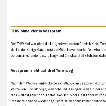
THW ohne Vier in Veszprem
Der THW Kiel war ohne die Langzeitverletzten Dominik Klein, Tor
darf in der Königsklasse erst ab Mitte November helfen. Aber auc
beiden Linkshänder Laszlo Nagy und Christian Zeitz fehlten, daf
Veszprem zieht auf drei Tore weg
Nach dem Wechsel entwickelte sich Alilovic im Veszprem-Tor zum
Würfe von Duvnjak, Vujin, Weinhold und Dissinger. Weil auf der an
dies weitestgehend folgenlos: Das 18:15 der Gastgeber wurde 
Passfinte beinahe wieder egalisiert. In einer nun immer hektisc