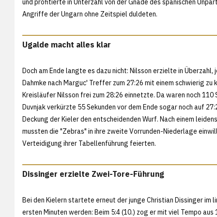
und profitierte in Unterzahl von der Gnade des spanischen Unpa
Angriffe der Ungarn ohne Zeitspiel duldeten.
Ugalde macht alles klar
Doch am Ende langte es dazu nicht: Nilsson erzielte in Überzahl,
Dahmke nach Marguc' Treffer zum 27:26 mit einem schwierig zu 
Kreisläufer Nilsson frei zum 28:26 einnetzte. Da waren noch 110 
Duvnjak verkürzte 55 Sekunden vor dem Ende sogar noch auf 27:2
Deckung der Kieler den entscheidenden Wurf. Nach einem leidens
mussten die "Zebras" in ihre zweite Vorrunden-Niederlage einwi
Verteidigung ihrer Tabellenführung feierten.
Dissinger erzielte Zwei-Tore-Führung
Bei den Kielern startete erneut der junge Christian Dissinger im
ersten Minuten werden: Beim 5:4 (10.) zog er mit viel Tempo aus 1