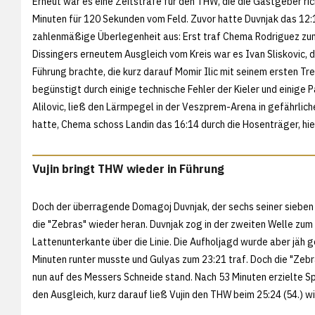
Erneut war es eine Zeitstrafe für den THW, die die Gastgeber ri
Minuten für 120 Sekunden vom Feld. Zuvor hatte Duvnjak das 12:
zahlenmäßige Überlegenheit aus: Erst traf Chema Rodriguez zum
Dissingers erneutem Ausgleich vom Kreis war es Ivan Sliskovic, d
Führung brachte, die kurz darauf Momir Ilic mit seinem ersten Tre
begünstigt durch einige technische Fehler der Kieler und einige
Alilovic, ließ den Lärmpegel in der Veszprem-Arena in gefährli
hatte, Chema schoss Landin das 16:14 durch die Hosenträger, hie
Vujin bringt THW wieder in Führung
Doch der überragende Domagoj Duvnjak, der sechs seiner sieben 
die "Zebras" wieder heran. Duvnjak zog in der zweiten Welle zum 
Lattenunterkante über die Linie. Die Aufholjagd wurde aber jäh 
Minuten runter musste und Gulyas zum 23:21 traf. Doch die "Zebras"
nun auf des Messers Schneide stand. Nach 53 Minuten erzielte 
den Ausgleich, kurz darauf ließ Vujin den THW beim 25:24 (54.) w