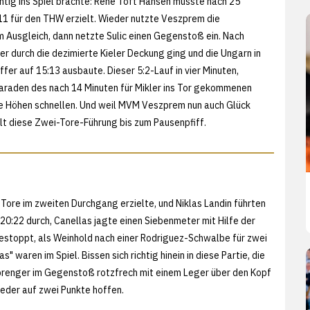
chtig ins Spiel brachte: Rene Toft Hansen musste nach 25
11 für den THW erzielt. Wieder nutzte Veszprem die
 Ausgleich, dann netzte Sulic einen Gegenstoß ein. Nach
er durch die dezimierte Kieler Deckung ging und die Ungarn in
ffer auf 15:13 ausbaute. Dieser 5:2-Lauf in vier Minuten,
 Paraden des nach 14 Minuten für Mikler ins Tor gekommenen
che Höhen schnellen. Und weil MVM Veszprem nun auch Glück
lt diese Zwei-Tore-Führung bis zum Pausenpfiff.
Tore im zweiten Durchgang erzielte, und Niklas Landin führten
20:22 durch, Canellas jagte einen Siebenmeter mit Hilfe der
gestoppt, als Weinhold nach einer Rodriguez-Schwalbe für zwei
 waren im Spiel. Bissen sich richtig hinein in diese Partie, die
Sprenger im Gegenstoß rotzfrech mit einem Leger über den Kopf
ieder auf zwei Punkte hoffen.