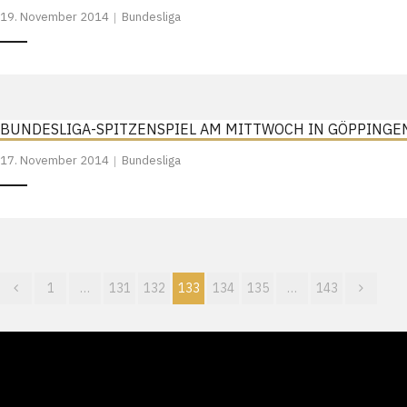
19. November 2014
Bundesliga
BUNDESLIGA-SPITZENSPIEL AM MITTWOCH IN GÖPPINGE
17. November 2014
Bundesliga
1
…
131
132
133
134
135
…
143