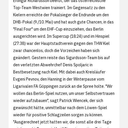
Erlingur Richardsson beerbt, der das österreichische
Top-Team Westwien trainiert. Im Gegensatz zu den
Kielern erreichte der Pokalsieger die Endrunde um den
DHB-Pokal (9./10. Mai) und hat auch gute Chancen, in das
"Final Four" um den EHF-Cup einzuziehen, das Berlin
ausgerichten wird. Im Supercup (18:24) und im Hinspiel
(27:38) war der Hauptstadtverein gegen den THW Kiel
zwar chancenlos, doch die Vorzeichen haben sich
geändert. Gestern reiste das Sigurdsson-Team bis auf
den verletzten Abwehrchef Denis Spoljaric in
Bestbesetzung nach Kiel. Mit dabei auch Kreisläufer
Evgeni Pevnov, den Hanning in der Winterpause vom
Ligarivalen FA Göppingen zurück an die Spree holte. "Wir
wollen das Berlin-Spiel nutzen, um unser Selbstvertrauen
wieder aufzubauen", sagt Patrick Wiencek, der sich
gewünscht hätte, unmittelbar nach dem Löwen-Spiel
wieder für positive Schlagzeilen sorgen zu können.
"Ausgerechnet jetzt hatten wir, die sonst alle drei Tage