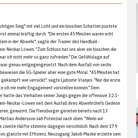
htigen Sieg" mit viel Licht und ein bisschen Schatten pustete
rst einmal kräftig durch. "Die ersten 45 Minuten waren echt
llem in der Abwehr", sagte der Trainer des Handball-
ein-Neckar Löwen: "Zum Schluss hat uns aber ein bisschen die
war ich nicht mehr so ganz zufrieden." Die Gefühlslage auf
e war genau entgegengesetzt. Nach dem Ausfall von sechs
bewiesen die SG-Spieler aber eine gute Moral. "45 Minuten hat
gekämpft wie verrückt", sagte Ljubomir Vranjes. "Nur die erste
te ich mir mehr Engagement vorstellen können." Dem
er hatte das Verhalten seiner Jungs gegen die offensive 3:2:1-
hein-Neckar-Löwen seit dem Ausfall ihres Abwehrchefs Gedeon
ieren, gewurmt. Die Flensburger gerieten bereits nach 13
 Mattias Andersson sah Potenzial nach oben. "Wenn wir
ie zweite Hälfte stimmte dagegen versöhnlich. Nach dem 17:9
evic glänzte mit Effizienz, Neuzugang Jakob Macke erzielte sein