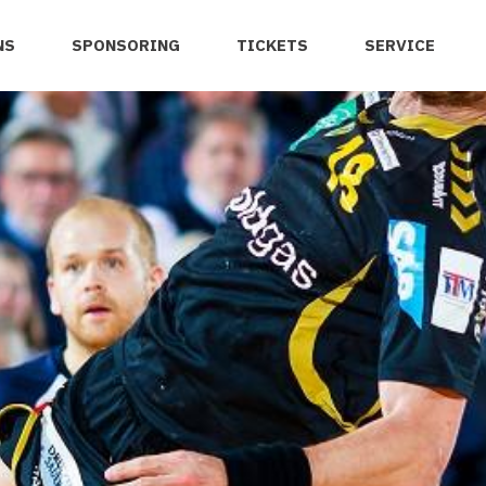
NS
SPONSORING
TICKETS
SERVICE